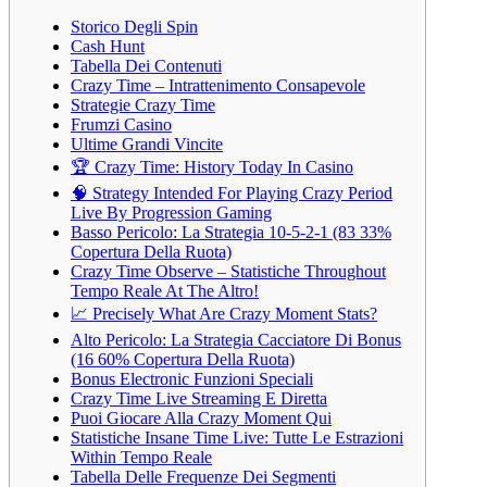
Storico Degli Spin
Cash Hunt
Tabella Dei Contenuti
Crazy Time – Intrattenimento Consapevole
Strategie Crazy Time
Frumzi Casino
Ultime Grandi Vincite
🏆 Crazy Time: History Today In Casino
🧠 Strategy Intended For Playing Crazy Period
Live By Progression Gaming
Basso Pericolo: La Strategia 10-5-2-1 (83 33%
Copertura Della Ruota)
Crazy Time Observe – Statistiche Throughout
Tempo Reale At The Altro!
📈 Precisely What Are Crazy Moment Stats?
Alto Pericolo: La Strategia Cacciatore Di Bonus
(16 60% Copertura Della Ruota)
Bonus Electronic Funzioni Speciali
Crazy Time Live Streaming E Diretta
Puoi Giocare Alla Crazy Moment Qui
Statistiche Insane Time Live: Tutte Le Estrazioni
Within Tempo Reale
Tabella Delle Frequenze Dei Segmenti