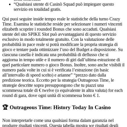
“Qualsiasi utente di Casinò Squad può impiegare questo
servizio en totalidad gratis.
Qui puoi seguire inside tempo reale le statistiche della turno Crazy
Time. Esamina le statistiche reside per selezionare i numeri vincenti
elizabeth scoprire i rounded Bonus che sono accaduti. Qualsiasi
utente del sito SPIKE Slot può avvantaggiarsi di questo servizio
esclusivo in modo totalmente gratuito. Con la valutazione delle
probabilità in pace reale si potrà modificare la propria strategia di
gioco e tentare pada ottimizzare l’uso del Budget a disposizione. Su
ciascuna casella è indicata una probabilità di deflusso che si
aggiorna in tempo utile e il numero di giri dall’ultima estrazione di
quel particolare numero o gioco Bonus. Inoltre, sono anche visibili il
numero pada volte in cui si è verificata l’estrazione (in basic
all’intervallo di speed scelto) e arianne” “prezzo dato dalla
predizione teorica. Eccetto per la strategia Outrageous Time, le
strategie descritte sopra presuppongono che tu piazzi una
scommessa totale di € twelve (o equivalente in altra valuta) for each
round di gara, dove ogni unità di scommessa bono € 1.
🏆 Outrageous Time: History Today In Casino
Non interpretarle come una qualsiasi forma dalam garanzia nel
produrre risultati vincenti. Questa tabella mostra we risultati degli