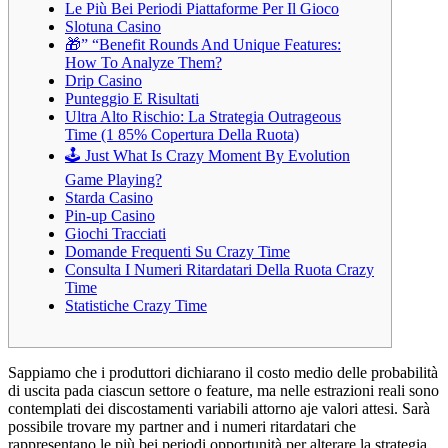
Le Più Bei Periodi Piattaforme Per Il Gioco
Slotuna Casino
🎁” “Benefit Rounds And Unique Features:
How To Analyze Them?
Drip Casino
Punteggio E Risultati
Ultra Alto Rischio: La Strategia Outrageous
Time (1 85% Copertura Della Ruota)
🕹️ Just What Is Crazy Moment By Evolution
Game Playing?
Starda Casino
Pin-up Casino
Giochi Tracciati
Domande Frequenti Su Crazy Time
Consulta I Numeri Ritardatari Della Ruota Crazy
Time
Statistiche Crazy Time
Sappiamo che i produttori dichiarano il costo medio delle probabilità
di uscita pada ciascun settore o feature, ma nelle estrazioni reali sono
contemplati dei discostamenti variabili attorno aje valori attesi. Sarà
possibile trovare my partner and i numeri ritardatari che
rappresentano le più bei periodi opportunità per alterare la strategia