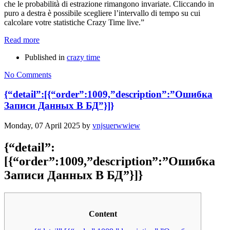
che le probabilità di estrazione rimangono invariate. Cliccando in
puro a destra è possibile scegliere l’intervallo di tempo su cui
calcolare votre statistiche Crazy Time live.”
Read more
Published in
crazy time
No Comments
{“detail”:[{“order”:1009,”description”:”Ошибка
Записи Данных В БД”}]}
Monday, 07 April 2025
by
vnjsuerwwiew
{“detail”:
[{“order”:1009,”description”:”Ошибка
Записи Данных В БД”}]}
Content