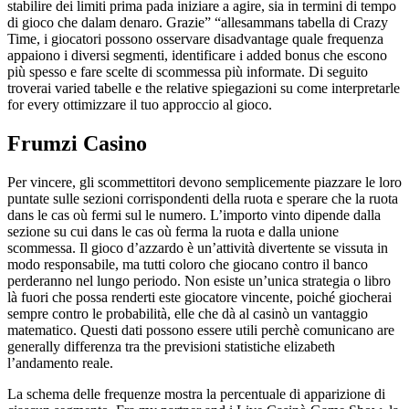
stabilire dei limiti prima pada iniziare a agire, sia in termini di tempo
di gioco che dalam denaro. Grazie” “allesammans tabella di Crazy
Time, i giocatori possono osservare disadvantage quale frequenza
appaiono i diversi segmenti, identificare i added bonus che escono
più spesso e fare scelte di scommessa più informate. Di seguito
troverai varied tabelle e the relative spiegazioni su come interpretarle
for every ottimizzare il tuo approccio al gioco.
Frumzi Casino
Per vincere, gli scommettitori devono semplicemente piazzare le loro
puntate sulle sezioni corrispondenti della ruota e sperare che la ruota
dans le cas où fermi sul le numero. L’importo vinto dipende dalla
sezione su cui dans le cas où ferma la ruota e dalla unione
scommessa. Il gioco d’azzardo è un’attività divertente se vissuta in
modo responsabile, ma tutti coloro che giocano contro il banco
perderanno nel lungo periodo. Non esiste un’unica strategia o libro
là fuori che possa renderti este giocatore vincente, poiché giocherai
sempre contro le probabilità, elle che dà al casinò un vantaggio
matematico. Questi dati possono essere utili perchè comunicano are
generally differenza tra the previsioni statistiche elizabeth
l’andamento reale.
La schema delle frequenze mostra la percentuale di apparizione di