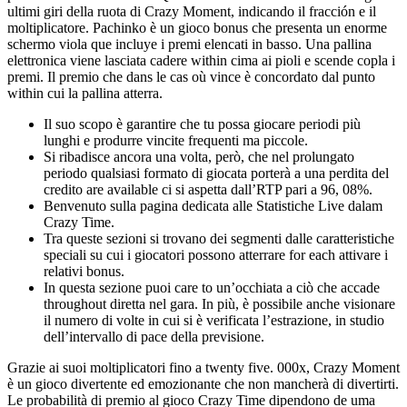
ultimi giri della ruota di Crazy Moment, indicando il fracción e il
moltiplicatore. Pachinko è un gioco bonus che presenta un enorme
schermo viola que incluye i premi elencati in basso. Una pallina
elettronica viene lasciata cadere within cima ai pioli e scende copla i
premi. Il premio che dans le cas où vince è concordato dal punto
within cui la pallina atterra.
Il suo scopo è garantire che tu possa giocare periodi più
lunghi e produrre vincite frequenti ma piccole.
Si ribadisce ancora una volta, però, che nel prolungato
periodo qualsiasi formato di giocata porterà a una perdita del
credito are available ci si aspetta dall’RTP pari a 96, 08%.
Benvenuto sulla pagina dedicata alle Statistiche Live dalam
Crazy Time.
Tra queste sezioni si trovano dei segmenti dalle caratteristiche
speciali su cui i giocatori possono atterrare for each attivare i
relativi bonus.
In questa sezione puoi care to un’occhiata a ciò che accade
throughout diretta nel gara. In più, è possibile anche visionare
il numero di volte in cui si è verificata l’estrazione, in studio
dell’intervallo di pace della previsione.
Grazie ai suoi moltiplicatori fino a twenty five. 000x, Crazy Moment
è un gioco divertente ed emozionante che non mancherà di divertirti.
Le probabilità di premio al gioco Crazy Time dipendono de uma