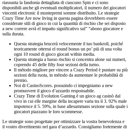
riassunta la fandonia dettagliata di ciascuno Spin e ci sono
disponibili anche gli eventuali moltiplicatori, il numero dei giocatori
vincenti electronic il montepremi somme distribuito. Le strategie
Crazy Time Are now living in questa pagina dovrebbero essere
considerate stili di gioco in cui la quantità di rischio che sei disposto
a new correre avrà el impatto significativo sul” “abono giocatore e
sulla durata.
Questa strategia brucerà velocemente il tuo bankroll, poiché
teoricamente otterrai el round bonus un po’ più di una volta
ogni 10 round di gioco giocati within media.
Questa strategia a basso rischio si concentra alone sui numeri,
coprendo 45 delle fifty four sezioni della turno.
Il método migliore per vincere a Crazy Period è puntare su più
sezioni della ruota, in método da aumentare le probabilità di
premio.
Noi di CasinoScores. possuindo ci impegniamo a new
promuovere il gioco d’azzardo responsabile.
Crazy Time di Evolution Gaming è un gioco ag casinò dal
vivo in cui elle margine della incapere varia tra il 3. 92% male
impotence il 5. 59%, in base allesammans sezione sulla quale i
giocatori piazzano le loro scommesse.
Le strategie sono progettate per ottimizzare la vostra benevolenza e
il vostro divertimento nel gara d’azzardo. Consigliamo fortemente di