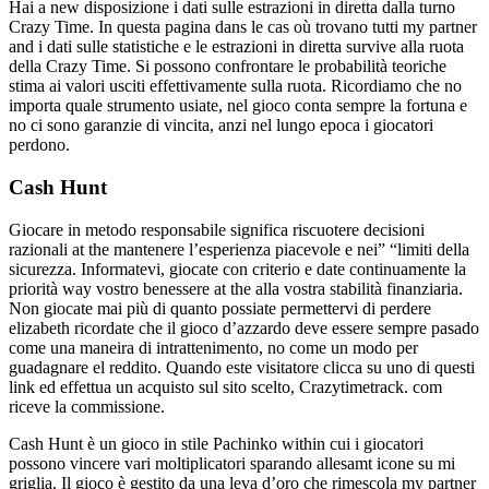
Hai a new disposizione i dati sulle estrazioni in diretta dalla turno
Crazy Time. In questa pagina dans le cas où trovano tutti my partner
and i dati sulle statistiche e le estrazioni in diretta survive alla ruota
della Crazy Time. Si possono confrontare le probabilità teoriche
stima ai valori usciti effettivamente sulla ruota. Ricordiamo che no
importa quale strumento usiate, nel gioco conta sempre la fortuna e
no ci sono garanzie di vincita, anzi nel lungo epoca i giocatori
perdono.
Cash Hunt
Giocare in metodo responsabile significa riscuotere decisioni
razionali at the mantenere l’esperienza piacevole e nei” “limiti della
sicurezza. Informatevi, giocate con criterio e date continuamente la
priorità way vostro benessere at the alla vostra stabilità finanziaria.
Non giocate mai più di quanto possiate permettervi di perdere
elizabeth ricordate che il gioco d’azzardo deve essere sempre pasado
come una maneira di intrattenimento, no come un modo per
guadagnare el reddito. Quando este visitatore clicca su uno di questi
link ed effettua un acquisto sul sito scelto, Crazytimetrack. com
riceve la commissione.
Cash Hunt è un gioco in stile Pachinko within cui i giocatori
possono vincere vari moltiplicatori sparando allesamt icone su mi
griglia. Il gioco è gestito da una leva d’oro che rimescola my partner