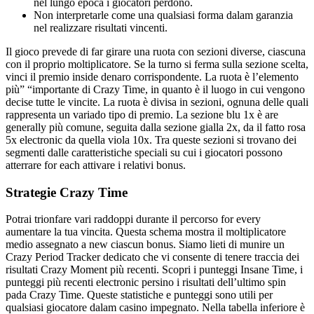
nel lungo epoca i giocatori perdono.
Non interpretarle come una qualsiasi forma dalam garanzia
nel realizzare risultati vincenti.
Il gioco prevede di far girare una ruota con sezioni diverse, ciascuna
con il proprio moltiplicatore. Se la turno si ferma sulla sezione scelta,
vinci il premio inside denaro corrispondente. La ruota è l’elemento
più” “importante di Crazy Time, in quanto è il luogo in cui vengono
decise tutte le vincite. La ruota è divisa in sezioni, ognuna delle quali
rappresenta un variado tipo di premio. La sezione blu 1x è are
generally più comune, seguita dalla sezione gialla 2x, da il fatto rosa
5x electronic da quella viola 10x. Tra queste sezioni si trovano dei
segmenti dalle caratteristiche speciali su cui i giocatori possono
atterrare for each attivare i relativi bonus.
Strategie Crazy Time
Potrai trionfare vari raddoppi durante il percorso for every
aumentare la tua vincita. Questa schema mostra il moltiplicatore
medio assegnato a new ciascun bonus. Siamo lieti di munire un
Crazy Period Tracker dedicato che vi consente di tenere traccia dei
risultati Crazy Moment più recenti. Scopri i punteggi Insane Time, i
punteggi più recenti electronic persino i risultati dell’ultimo spin
pada Crazy Time. Queste statistiche e punteggi sono utili per
qualsiasi giocatore dalam casino impegnato. Nella tabella inferiore è