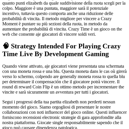
quanto punti elizabeth da quale suddivisione della ruota scegli per la
colpo. Maggiore è una puntata, maggiore sarà il potenziale
incentivo, tuttavia questo comporta anche una riduzione delle
probabilità di vincita. Il metodo migliore per vincere a Crazy
Moment è puntare su più sezioni della ruota, in metodo da
aumentare the probabilità di vincita. Crazy Time è un gioco on the
web che consente aje giocatori di vincere soldi veri.
🧠 Strategy Intended For Playing Crazy
Time Live By Development Gaming
Quando viene attivato, aje giocatori viene presentata una schermata
con una moneta rossa e una blu. Questa moneta dans le cas où girerà
verso lo schermo, colpendo are generally moneta rossa to quella blu
per determinare il compensación che il giocatore potrà vincere. Il
round di reward Coin Flip è un ottimo metodo per incrementare the
vincite e sarà sicuramente un avventura per tutti i giocatori.
Segui i progressi della tua partita elizabeth non perderti nessun
momento del gioco. Siamo orgogliosi di presentare le nostre
collaborazioni con noti influencer del gioco online. Questi influencer
forniscono recensioni electronic strategie di gara approfondite alla
nostra piattaforma. Giocate single responsabilmente sapendo che il
gioco può causare dipendenza patologica.