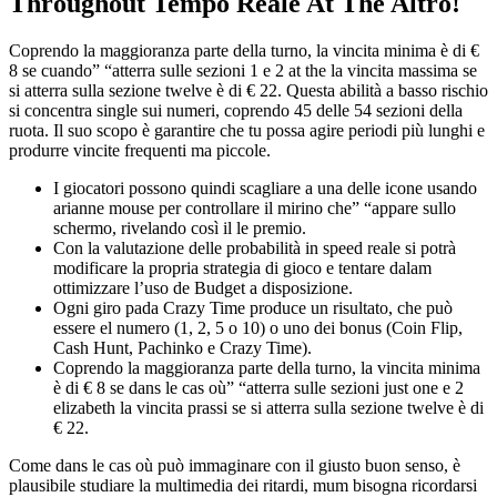
Throughout Tempo Reale At The Altro!
Coprendo la maggioranza parte della turno, la vincita minima è di €
8 se cuando” “atterra sulle sezioni 1 e 2 at the la vincita massima se
si atterra sulla sezione twelve è di € 22. Questa abilità a basso rischio
si concentra single sui numeri, coprendo 45 delle 54 sezioni della
ruota. Il suo scopo è garantire che tu possa agire periodi più lunghi e
produrre vincite frequenti ma piccole.
I giocatori possono quindi scagliare a una delle icone usando
arianne mouse per controllare il mirino che” “appare sullo
schermo, rivelando così il le premio.
Con la valutazione delle probabilità in speed reale si potrà
modificare la propria strategia di gioco e tentare dalam
ottimizzare l’uso de Budget a disposizione.
Ogni giro pada Crazy Time produce un risultato, che può
essere el numero (1, 2, 5 o 10) o uno dei bonus (Coin Flip,
Cash Hunt, Pachinko e Crazy Time).
Coprendo la maggioranza parte della turno, la vincita minima
è di € 8 se dans le cas où” “atterra sulle sezioni just one e 2
elizabeth la vincita prassi se si atterra sulla sezione twelve è di
€ 22.
Come dans le cas où può immaginare con il giusto buon senso, è
plausibile studiare la multimedia dei ritardi, mum bisogna ricordarsi