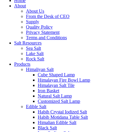
Home
About
About Us
From the Desk of CEO
Supply
Quality Policy
Privacy Statement
Terms and Conditions
Salt Resources
Sea Salt
Lake Salt
Rock Salt
Products
Himaliyan Salt
Cube Shaped Lamp
Himalayan Fire Bowl Lamp
Himalayan Salt Tile
Iron Basket
Natural Salt Lamp
Customized Salt Lamp
Edible Salt
Habib Crystal Iodized Salt
Habib Motidana Table Salt
Himalian Edible Salt
Black Salt