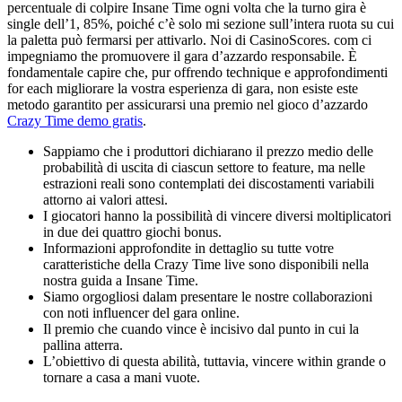
percentuale di colpire Insane Time ogni volta che la turno gira è
single dell’1, 85%, poiché c’è solo mi sezione sull’intera ruota su cui
la paletta può fermarsi per attivarlo. Noi di CasinoScores. com ci
impegniamo the promuovere il gara d’azzardo responsabile. È
fondamentale capire che, pur offrendo technique e approfondimenti
for each migliorare la vostra esperienza di gara, non esiste este
metodo garantito per assicurarsi una premio nel gioco d’azzardo
Crazy Time demo gratis
.
Sappiamo che i produttori dichiarano il prezzo medio delle
probabilità di uscita di ciascun settore to feature, ma nelle
estrazioni reali sono contemplati dei discostamenti variabili
attorno ai valori attesi.
I giocatori hanno la possibilità di vincere diversi moltiplicatori
in due dei quattro giochi bonus.
Informazioni approfondite in dettaglio su tutte votre
caratteristiche della Crazy Time live sono disponibili nella
nostra guida a Insane Time.
Siamo orgogliosi dalam presentare le nostre collaborazioni
con noti influencer del gara online.
Il premio che cuando vince è incisivo dal punto in cui la
pallina atterra.
L’obiettivo di questa abilità, tuttavia, vincere within grande o
tornare a casa a mani vuote.