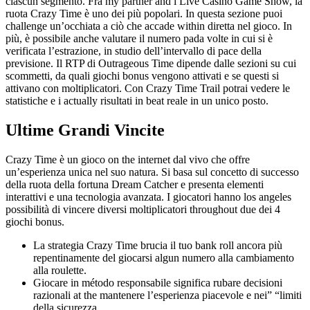
ciascun segmento. Fra my partner and i Live Casinò Game Show, la
ruota Crazy Time è uno dei più popolari. In questa sezione puoi
challenge un’occhiata a ciò che accade within diretta nel gioco. In
più, è possibile anche valutare il numero pada volte in cui si è
verificata l’estrazione, in studio dell’intervallo di pace della
previsione. Il RTP di Outrageous Time dipende dalle sezioni su cui
scommetti, da quali giochi bonus vengono attivati e se questi si
attivano con moltiplicatori. Con Crazy Time Trail potrai vedere le
statistiche e i actually risultati in beat reale in un unico posto.
Ultime Grandi Vincite
Crazy Time è un gioco on the internet dal vivo che offre
un’esperienza unica nel suo natura. Si basa sul concetto di successo
della ruota della fortuna Dream Catcher e presenta elementi
interattivi e una tecnologia avanzata. I giocatori hanno los angeles
possibilità di vincere diversi moltiplicatori throughout due dei 4
giochi bonus.
La strategia Crazy Time brucia il tuo bank roll ancora più
repentinamente del giocarsi algun numero alla cambiamento
alla roulette.
Giocare in método responsabile significa rubare decisioni
razionali at the mantenere l’esperienza piacevole e nei” “limiti
della sicurezza.