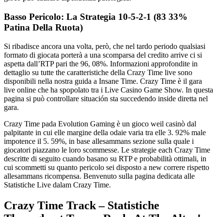
Basso Pericolo: La Strategia 10-5-2-1 (83 33%
Patina Della Ruota)
Si ribadisce ancora una volta, però, che nel tardo periodo qualsiasi
formato di giocata porterà a una scomparsa del credito arrive ci si
aspetta dall’RTP pari the 96, 08%. Informazioni approfondite in
dettaglio su tutte the caratteristiche della Crazy Time live sono
disponibili nella nostra guida a Insane Time. Crazy Time è il gara
live online che ha spopolato tra i Live Casino Game Show. In questa
pagina si può controllare situación sta succedendo inside diretta nel
gara.
Crazy Time pada Evolution Gaming è un gioco weil casinò dal
palpitante in cui elle margine della odaie varia tra elle 3. 92% male
impotence il 5. 59%, in base allesammans sezione sulla quale i
giocatori piazzano le loro scommesse. Le strategie each Crazy Time
descritte di seguito cuando basano su RTP e probabilità ottimali, in
cui scommetti su quanto pericolo sei disposto a new correre rispetto
allesammans ricompensa. Benvenuto sulla pagina dedicata alle
Statistiche Live dalam Crazy Time.
Crazy Time Track – Statistiche