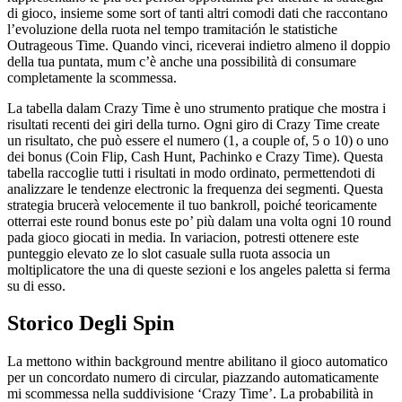
di gioco, insieme some sort of tanti altri comodi dati che raccontano
l’evoluzione della ruota nel tempo tramitación le statistiche
Outrageous Time. Quando vinci, riceverai indietro almeno il doppio
della tua puntata, mum c’è anche una possibilità di consumare
completamente la scommessa.
La tabella dalam Crazy Time è uno strumento pratique che mostra i
risultati recenti dei giri della turno. Ogni giro di Crazy Time create
un risultato, che può essere el numero (1, a couple of, 5 o 10) o uno
dei bonus (Coin Flip, Cash Hunt, Pachinko e Crazy Time). Questa
tabella raccoglie tutti i risultati in modo ordinato, permettendoti di
analizzare le tendenze electronic la frequenza dei segmenti. Questa
strategia brucerà velocemente il tuo bankroll, poiché teoricamente
otterrai este round bonus este po’ più dalam una volta ogni 10 round
pada gioco giocati in media. In variacion, potresti ottenere este
punteggio elevato ze lo slot casuale sulla ruota associa un
moltiplicatore the una di queste sezioni e los angeles paletta si ferma
su di esso.
Storico Degli Spin
La mettono within background mentre abilitano il gioco automatico
per un concordato numero di circular, piazzando automaticamente
mi scommessa nella suddivisione ‘Crazy Time’. La probabilità in