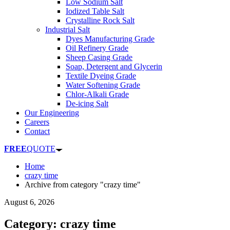
Low Sodium Salt
Iodized Table Salt
Crystalline Rock Salt
Industrial Salt
Dyes Manufacturing Grade
Oil Refinery Grade
Sheep Casing Grade
Soap, Detergent and Glycerin
Textile Dyeing Grade
Water Softening Grade
Chlor-Alkali Grade
De-icing Salt
Our Engineering
Careers
Contact
FREE
QUOTE
Home
crazy time
Archive from category "crazy time"
August 6, 2026
Category: crazy time