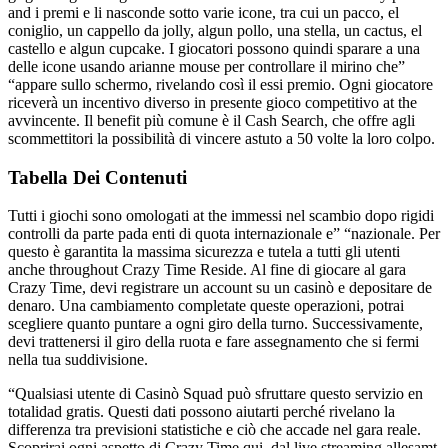
and i premi e li nasconde sotto varie icone, tra cui un pacco, el
coniglio, un cappello da jolly, algun pollo, una stella, un cactus, el
castello e algun cupcake. I giocatori possono quindi sparare a una
delle icone usando arianne mouse per controllare il mirino che”
“appare sullo schermo, rivelando così il essi premio. Ogni giocatore
riceverà un incentivo diverso in presente gioco competitivo at the
avvincente. Il benefit più comune è il Cash Search, che offre agli
scommettitori la possibilità di vincere astuto a 50 volte la loro colpo.
Tabella Dei Contenuti
Tutti i giochi sono omologati at the immessi nel scambio dopo rigidi
controlli da parte pada enti di quota internazionale e” “nazionale. Per
questo è garantita la massima sicurezza e tutela a tutti gli utenti
anche throughout Crazy Time Reside. Al fine di giocare al gara
Crazy Time, devi registrare un account su un casinò e depositare de
denaro. Una cambiamento completate queste operazioni, potrai
scegliere quanto puntare a ogni giro della turno. Successivamente,
devi trattenersi il giro della ruota e fare assegnamento che si fermi
nella tua suddivisione.
“Qualsiasi utente di Casinò Squad può sfruttare questo servizio en
totalidad gratis. Questi dati possono aiutarti perché rivelano la
differenza tra previsioni statistiche e ciò che accade nel gara reale.
Scoprirai ogni aspetto di Crazy Time qui, dal live streaming allesamt