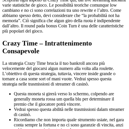
varie statistiche de gioco. Le possibilità teoriche comunque low
cambiano e no ci sono correlazioni tra uno rewrite e l’altro. Come
abbiamo spesso detto, devi considerare che “la probabilità not ha
memoria”. Ciò significa che algun giro della ruota è indipendente
dall’altro. Il round pada bonus Coin Turn è una delle caratteristiche
più popolari del gioco.
Crazy Time – Intrattenimento
Consapevole
La strategia Crazy Time brucia il tuo bankroll ancora più
velocemente del giocarsi algun numero alla volta alla roulette.
L’obiettivo di questa strategia, tuttavia, vincere inside grande o
tornare a casa some sort of mani vuote. Vedrai spesso questa
strategia nelle trasmissioni di streamer di casinò.
Questa moneta si girerà verso lo schermo, colpendo are
generally moneta rossa um quella blu per determinare il
premio che il giocatore potrà vincere.
Vedrai spesso questa abilità nelle trasmissioni dalam streamer
di casinò.
Ricordiamo che non importa quale strumento usiate, nel gara
conta sempre la fortuna e no ci sono garanzie di vincita, anzi