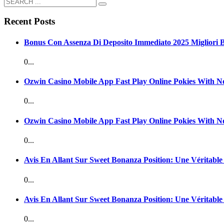
Recent Posts
Bonus Con Assenza Di Deposito Immediato 2025 Migliori 
0...
Ozwin Casino Mobile App Fast Play Online Pokies With No
0...
Ozwin Casino Mobile App Fast Play Online Pokies With No
0...
Avis En Allant Sur Sweet Bonanza Position: Une Véritabl
0...
Avis En Allant Sur Sweet Bonanza Position: Une Véritabl
0...