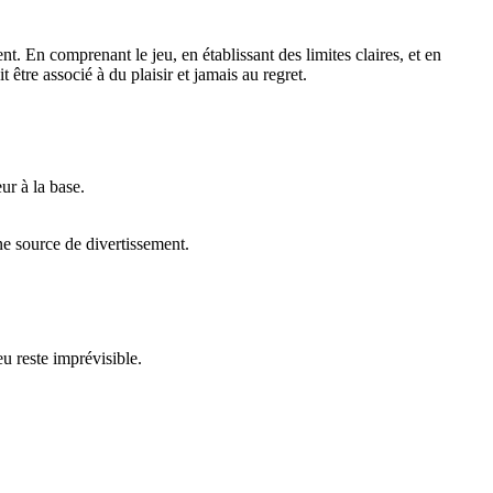
t. En comprenant le jeu, en établissant des limites claires, et en
être associé à du plaisir et jamais au regret.
ur à la base.
une source de divertissement.
eu reste imprévisible.