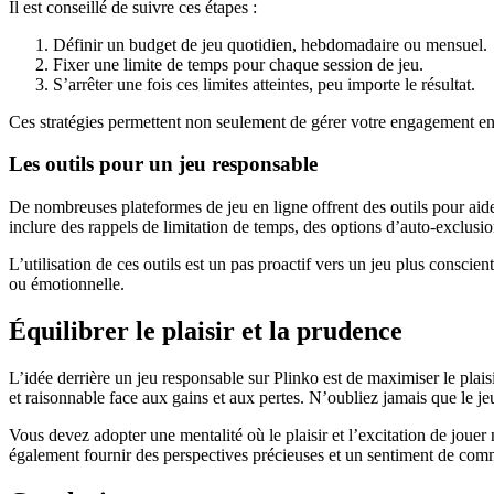
Il est conseillé de suivre ces étapes :
Définir un budget de jeu quotidien, hebdomadaire ou mensuel.
Fixer une limite de temps pour chaque session de jeu.
S’arrêter une fois ces limites atteintes, peu importe le résultat.
Ces stratégies permettent non seulement de gérer votre engagement env
Les outils pour un jeu responsable
De nombreuses plateformes de jeu en ligne offrent des outils pour aid
inclure des rappels de limitation de temps, des options d’auto-exclusi
L’utilisation de ces outils est un pas proactif vers un jeu plus conscien
ou émotionnelle.
Équilibrer le plaisir et la prudence
L’idée derrière un jeu responsable sur Plinko est de maximiser le plais
et raisonnable face aux gains et aux pertes. N’oubliez jamais que le je
Vous devez adopter une mentalité où le plaisir et l’excitation de joue
également fournir des perspectives précieuses et un sentiment de co