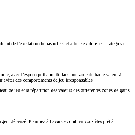
nt de l’excitation du hasard ? Cet article explore les stratégies et
louté, avec l’espoir qu’il aboutit dans une zone de haute valeur à la
ur éviter des comportements de jeu irresponsables.
eau de jeu et la répartition des valeurs des différentes zones de gains.
argent dépensé. Planifiez à l’avance combien vous êtes prêt à