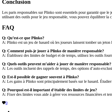
Conclusion
Les paris responsables sur Plinko sont essentiels pour garantir que le j
utilisant des outils pour le jeu responsable, vous pouvez équilibrer la 
FAQ
Q: Qu’est-ce que Plinko?
A: Plinko est un jeu de hasard où les joueurs laissent tomber un jeton 
Q: Comment puis-je jouer à Plinko de manière responsable?
A: Établissez des limites de budget et de temps, utilisez les outils four
Q: Quels outils peuvent m’aider à jouer de manière responsable?
A: Les outils incluent des rappels de temps, des options d’auto-exclusi
Q: Est-il possible de gagner souvent à Plinko?
A: Les gains à Plinko sont principalement basés sur le hasard. Étudier l
Q: Pourquoi est-il important d’établir des limites de jeu?
A: Fixer des limites vous aide à gérer vos ressources financières et temp
0