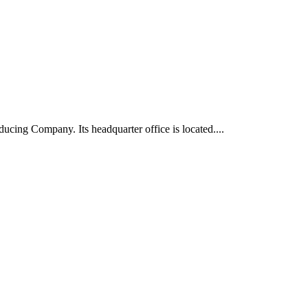
ucing Company. Its headquarter office is located....