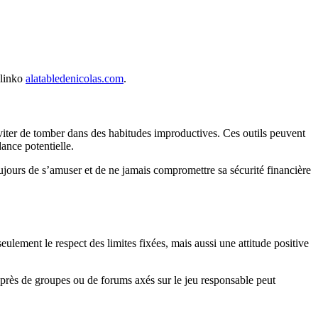
Plinko
alatabledenicolas.com
.
éviter de tomber dans des habitudes improductives. Ces outils peuvent
ance potentielle.
 toujours de s’amuser et de ne jamais compromettre sa sécurité financière
eulement le respect des limites fixées, mais aussi une attitude positive
uprès de groupes ou de forums axés sur le jeu responsable peut