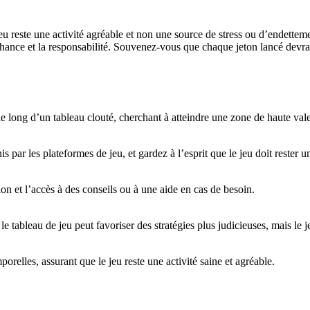
eu reste une activité agréable et non une source de stress ou d’endettemen
chance et la responsabilité. Souvenez-vous que chaque jeton lancé devrait 
le long d’un tableau clouté, cherchant à atteindre une zone de haute vale
nis par les plateformes de jeu, et gardez à l’esprit que le jeu doit rester 
on et l’accès à des conseils ou à une aide en cas de besoin.
e tableau de jeu peut favoriser des stratégies plus judicieuses, mais le j
orelles, assurant que le jeu reste une activité saine et agréable.