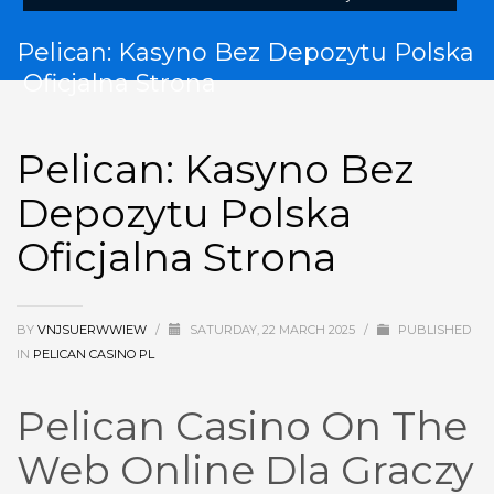
Pelican: Kasyno Bez Depozytu Polska
️ Oficjalna Strona
Pelican: Kasyno Bez
Depozytu Polska ️
Oficjalna Strona
BY
VNJSUERWWIEW
/
SATURDAY, 22 MARCH 2025
/
PUBLISHED
IN
PELICAN CASINO PL
Pelican Casino On The
Web Online Dla Graczy