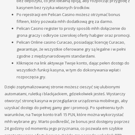
bez depozytu, co jest idealną opcją, aby rozpocząć przygodę z
kasynem bez ryzyka własnych środków.
Po rejestracji em Pelican Casino możesz otrzymać bonus
fifteen, który pozwala mhh dodatkową grę za darmo.
Pelican Casino register to prosty sposób mhh dołączenie do
grona graczy i odkrycie szerokiej oferty habgier oraz promocji.
Pelican Online casino Curacao, posiadając licencję Curacao,
gwarantuje, że wszystkie oferowane gry są legalne i w pełni
zgodne z międzynarodowymi standardami.
Kliknięcie na link aktywuje Twoje konto, dając pełen dostęp do
wszystkich funkcji kasyna, w tym do dokonywania wpłat i
rozpoczęcia gry.
Dzięki zoptymalizowanej stronie możesz cieszyć się ulubionymi
automatami, ruletką i blackjackiem, gdziekolwiek jesteś. Wystarczy
otworzyć stronę kasyna w przeglądarce urządzenia mobilnego, aby
uzyskać dostęp do pełnej gamy gier i promocji. Po spełnieniu tych
warunków, na Twoje konto trafi 15 PLN, które można wykorzystać
mhh wybrane gry. Warto podkreślić, że bonus jest dostępny poprzez
24 godziny od momentu jego przyznania, co pozwala em szybkie