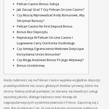
Pelican Casino Bonus Sekcja
Jak Zacząć Grać T Gry Pelican On Line Casino?
Czy Muszę Wprowadzać Kody Bonusowe, Aby
Otrzymać Bonusy?
Pelican Casino No First Deposit Bonus
Bonus Bez Depozytu
Rejestracja W Pelican On Line Casino I
Logowanie Carry Out Konta Osobistego
Czy Istnieją Ograniczenia Wiekowe Dotyczące
Korzystania Unces Bonusów?
Czy Mogę Anulować Bonus Po Jego Aktywacji?
Bonus Urodzinowy
Kiedy natkniesz się na Pelican Casino wypłata względnie depozyt,
prawdopodobnie nie znasz głównych limitów i prowizji, które ma
strona. Należy jednak pamiętać, że staramy się świadczyć usługi
wysokiej jakości, dlatego będziesz mieć dostęp do
najpopularniejszych systemów płatności t Polsce. Zapoznaj się z
nimi, the przekonasz się, że nasze kasyno proponuje najlepsze