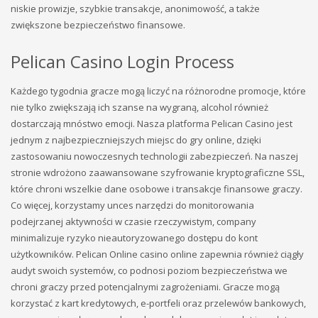
niskie prowizje, szybkie transakcje, anonimowość, a także
zwiększone bezpieczeństwo finansowe.
Pelican Casino Login Process
Każdego tygodnia gracze mogą liczyć na różnorodne promocje, które
nie tylko zwiększają ich szanse na wygraną, alcohol również
dostarczają mnóstwo emocji. Nasza platforma Pelican Casino jest
jednym z najbezpieczniejszych miejsc do gry online, dzięki
zastosowaniu nowoczesnych technologii zabezpieczeń. Na naszej
stronie wdrożono zaawansowane szyfrowanie kryptograficzne SSL,
które chroni wszelkie dane osobowe i transakcje finansowe graczy.
Co więcej, korzystamy unces narzędzi do monitorowania
podejrzanej aktywności w czasie rzeczywistym, company
minimalizuje ryzyko nieautoryzowanego dostępu do kont
użytkowników. Pelican Online casino online zapewnia również ciągły
audyt swoich systemów, co podnosi poziom bezpieczeństwa we
chroni graczy przed potencjalnymi zagrożeniami. Gracze mogą
korzystać z kart kredytowych, e-portfeli oraz przelewów bankowych,