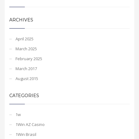
ARCHIVES
April 2025
March 2025
February 2025
March 2017
August 2015
CATEGORIES
1w
1Win AZ Casino
1Win Brasil