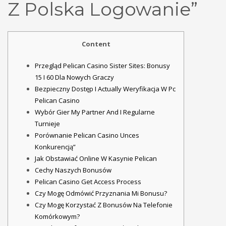
Z Polska Logowanie”
Content
Przegląd Pelican Casino Sister Sites: Bonusy
15 I 60 Dla Nowych Graczy
Bezpieczny Dostęp I Actually Weryfikacja W Pc
Pelican Casino
Wybór Gier My Partner And I Regularne
Turnieje
Porównanie Pelican Casino Unces
Konkurencją”
Jak Obstawiać Online W Kasynie Pelican
Cechy Naszych Bonusów
Pelican Casino Get Access Process
Czy Mogę Odmówić Przyznania Mi Bonusu?
Czy Mogę Korzystać Z Bonusów Na Telefonie
Komórkowym?