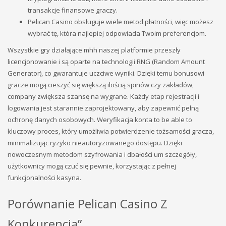
transakcje finansowe graczy.
Pelican Casino obsługuje wiele metod płatności, więc możesz
wybrać tę, która najlepiej odpowiada Twoim preferencjom.
Wszystkie gry działające mhh naszej platformie przeszły
licencjonowanie i są oparte na technologii RNG (Random Amount
Generator), co gwarantuje uczciwe wyniki. Dzięki temu bonusowi
gracze mogą cieszyć się większą ilością spinów czy zakładów,
company zwiększa szansę na wygrane. Każdy etap rejestracji i
logowania jest starannie zaprojektowany, aby zapewnić pełną
ochronę danych osobowych. Weryfikacja konta to be able to
kluczowy proces, który umożliwia potwierdzenie tożsamości gracza,
minimalizując ryzyko nieautoryzowanego dostępu. Dzięki
nowoczesnym metodom szyfrowania i dbałości um szczegóły,
użytkownicy mogą czuć się pewnie, korzystając z pełnej
funkcjonalności kasyna.
Porównanie Pelican Casino Z
Konkurencją”