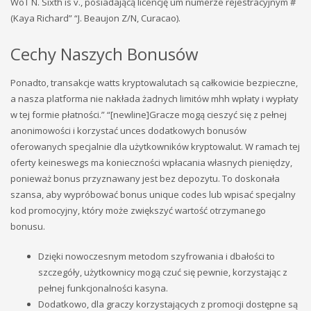
WoT N. Sixth is v., posiadającą licencję um numerze rejestracyjnym #
(Kaya Richard” “J. Beaujon Z/N, Curacao).
Cechy Naszych Bonusów
Ponadto, transakcje watts kryptowalutach są całkowicie bezpieczne,
a nasza platforma nie nakłada żadnych limitów mhh wpłaty i wypłaty
w tej formie płatności.” “[newline]Gracze mogą cieszyć się z pełnej
anonimowości i korzystać unces dodatkowych bonusów
oferowanych specjalnie dla użytkowników kryptowalut. W ramach tej
oferty keineswegs ma konieczności wpłacania własnych pieniędzy,
ponieważ bonus przyznawany jest bez depozytu. To doskonała
szansa, aby wypróbować bonus unique codes lub wpisać specjalny
kod promocyjny, który może zwiększyć wartość otrzymanego
bonusu.
Dzięki nowoczesnym metodom szyfrowania i dbałości to
szczegóły, użytkownicy mogą czuć się pewnie, korzystając z
pełnej funkcjonalności kasyna.
Dodatkowo, dla graczy korzystających z promocji dostępne są