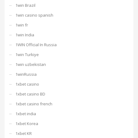
1win Brazil
1win casino spanish
1win fr
1win India
1WIN Official In Russia
1win Turkiye
1win uzbekistan
1winRussia
1xbet casino
1xbet casino BD
1xbet casino french
1xbet india
1xbet Korea
1xbet KR