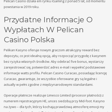
Pelican Casino działa em rynku iGaming z ponad 5 lat, od momentu
powstania w 2019 roku.
Przydatne Informacje O
Wypłatach W Pelican
Casino Polska
Pelikan Kasyno oferuje nowym graczom atrakcyjny reward bez
depozytu, co jest idealną opcją, aby rozpocząć przygodę z kasynem
bez ryzyka własnych środków. Aby odebrać five bonus, wystarczy
zarejestrować się, potwierdzić adres e-mail i wypełnić podstawowe
informacje watts profilu. Pelican Casino Curacao, posiadając licencję
Curacao, gwarantuje, że wszystkie oferowane gry są legalne i
actually w pełni zgodne z międzynarodowymi standardami.
Operacje płatnicze realizuje Limesco Limited (procesor płatności) z
numerem rejestracyjnym HE, unces siedzibą przy Mid-foot. Kasyno
na żywo – dla tych, którzy kochają prawdziwą atmosferę emocji my