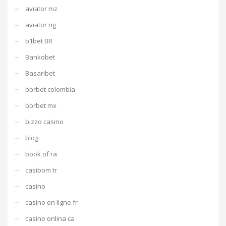
aviator mz
aviator ng
b1bet BR
Bankobet
Basaribet
bbrbet colombia
bbrbet mx
bizzo casino
blog
book of ra
casibom tr
casino
casino en ligne fr
casino onlina ca