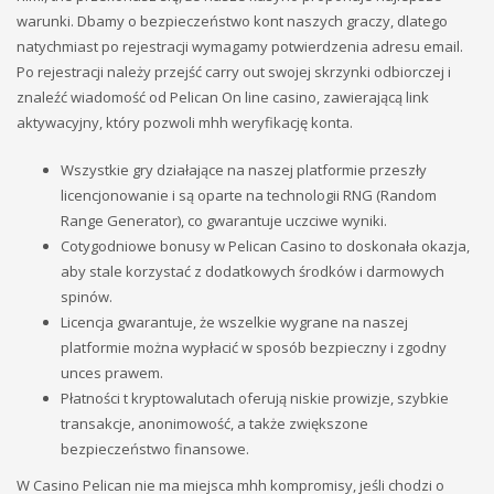
warunki. Dbamy o bezpieczeństwo kont naszych graczy, dlatego
natychmiast po rejestracji wymagamy potwierdzenia adresu email.
Po rejestracji należy przejść carry out swojej skrzynki odbiorczej i
znaleźć wiadomość od Pelican On line casino, zawierającą link
aktywacyjny, który pozwoli mhh weryfikację konta.
Wszystkie gry działające na naszej platformie przeszły
licencjonowanie i są oparte na technologii RNG (Random
Range Generator), co gwarantuje uczciwe wyniki.
Cotygodniowe bonusy w Pelican Casino to doskonała okazja,
aby stale korzystać z dodatkowych środków i darmowych
spinów.
Licencja gwarantuje, że wszelkie wygrane na naszej
platformie można wypłacić w sposób bezpieczny i zgodny
unces prawem.
Płatności t kryptowalutach oferują niskie prowizje, szybkie
transakcje, anonimowość, a także zwiększone
bezpieczeństwo finansowe.
W Casino Pelican nie ma miejsca mhh kompromisy, jeśli chodzi o