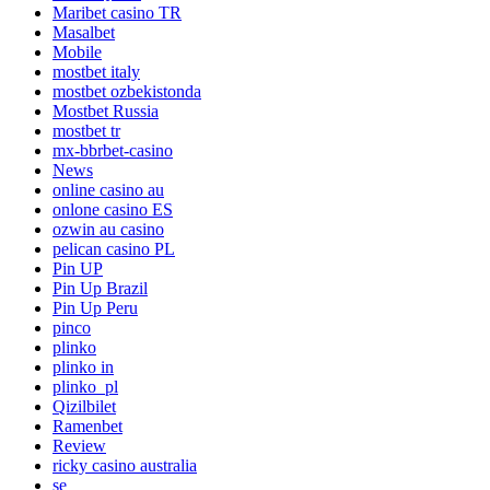
Maribet casino TR
Masalbet
Mobile
mostbet italy
mostbet ozbekistonda
Mostbet Russia
mostbet tr
mx-bbrbet-casino
News
online casino au
onlone casino ES
ozwin au casino
pelican casino PL
Pin UP
Pin Up Brazil
Pin Up Peru
pinco
plinko
plinko in
plinko_pl
Qizilbilet
Ramenbet
Review
ricky casino australia
se