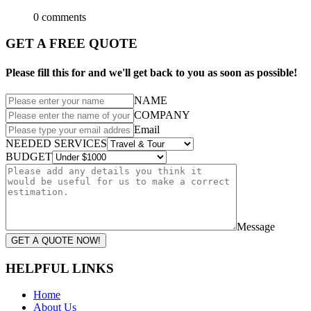
0 comments
GET A FREE QUOTE
Please fill this for and we'll get back to you as soon as possible!
NAME
COMPANY
Email
NEEDED SERVICES
BUDGET
Message
GET A QUOTE NOW!
HELPFUL LINKS
Home
About Us