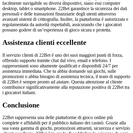
facilmente navigabile su diversi dispositivi, siano essi computer
desktop, tablet o smartphone. 22Bet garantisce la sicurezza dei dati
personali e delle transazioni finanziarie degli utenti attraverso
avanzati sistemi di crittografia. Inoltre, la piattaforma è autorizzata e
regolamentata da autorità rispettabili, assicurando che i giocatori
possano godere di un’esperienza di gioco sicura e protetta.
Assistenza clienti eccellente
Il servizio clienti di 22Bet è uno dei suoi maggiori punti di forza,
offrendo supporto tramite chat dal vivo, email e telefono. I
rappresentanti sono altamente qualificati e disponibili 24/7 per
assistenza immediata. Che tu abbia domande sui giochi, sulle
promozioni o abbia bisogno di assistenza tecnica, il team di supporto
di 22Bet è sempre pronto ad aiutare. Questa attenzione al cliente
contribuisce significativamente alla reputazione positiva di 22Bet tra
i giocatori italiani.
Conclusione
22Bet rappresenta una delle piattaforme di gioco online più
complete e affidabili per il pubblico italiano dei casinò. Grazie alla
sua vasta gamma di giochi, promozioni attraenti, sicurezza e servizio