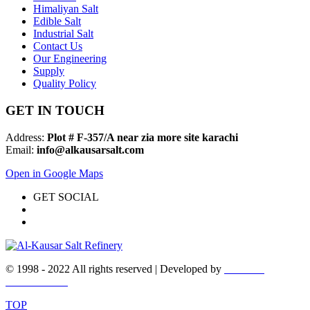
Himaliyan Salt
Edible Salt
Industrial Salt
Contact Us
Our Engineering
Supply
Quality Policy
GET IN TOUCH
Address:
Plot # F-357/A near zia more site karachi
Email:
info@alkausarsalt.com
Open in Google Maps
GET SOCIAL
© 1998 - 2022 All rights reserved | Developed by
WEBEX
DESIGNERS
TOP