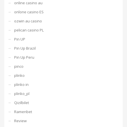
online casino au
onlone casino ES
ozwin au casino
pelican casino PL
Pin UP
Pin Up Brazil
Pin Up Peru
pinco
plinko
plinko in
plinko_pl
Qizilbilet
Ramenbet
Review