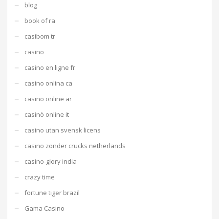
blog
book of ra
casibom tr
casino
casino en ligne fr
casino onlina ca
casino online ar
casinò online it
casino utan svensk licens
casino zonder crucks netherlands
casino-glory india
crazy time
fortune tiger brazil
Gama Casino