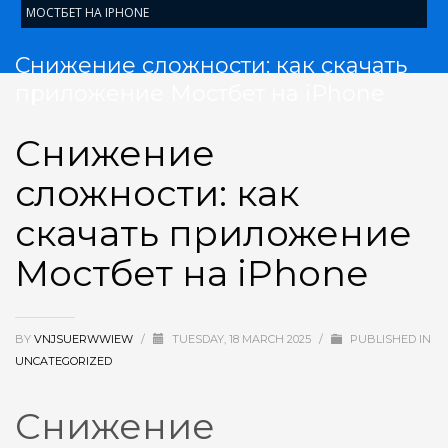
МОСТБЕТ НА IPHONE
Снижение сложности: как скачать
приложение Мостбет на iPhone
Снижение
сложности: как
скачать приложение
Мостбет на iPhone
BY
VNJSUERWWIEW
/
TUESDAY, 18 MARCH 2025
/
PUBLISHED IN
UNCATEGORIZED
Снижение