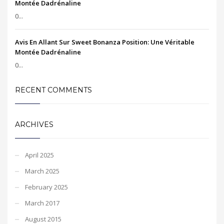
Montée Dadrénaline
0...
Avis En Allant Sur Sweet Bonanza Position: Une Véritable
Montée Dadrénaline
0...
RECENT COMMENTS
ARCHIVES
April 2025
March 2025
February 2025
March 2017
August 2015