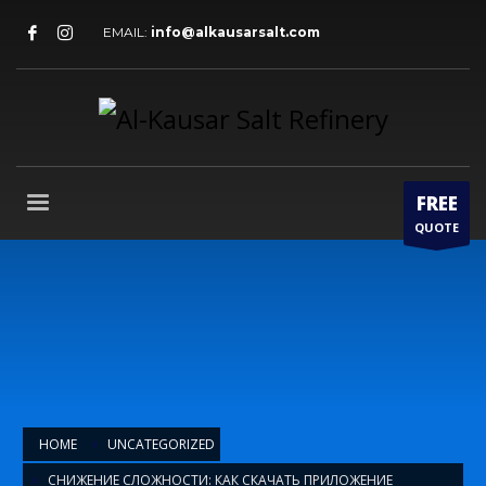
EMAIL:
info@alkausarsalt.com
FREE
QUOTE
HOME
UNCATEGORIZED
СНИЖЕНИЕ СЛОЖНОСТИ: КАК СКАЧАТЬ ПРИЛОЖЕНИЕ