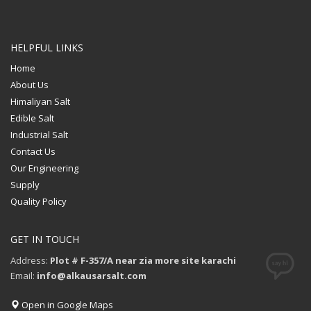
HELPFUL LINKS
Home
About Us
Himaliyan Salt
Edible Salt
Industrial Salt
Contact Us
Our Engineering
Supply
Quality Policy
GET IN TOUCH
Address:
Plot # F-357/A near zia more site karachi
Email:
info@alkausarsalt.com
Open in Google Maps