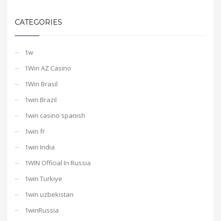
CATEGORIES
1w
1Win AZ Casino
1Win Brasil
1win Brazil
1win casino spanish
1win fr
1win India
1WIN Official In Russia
1win Turkiye
1win uzbekistan
1winRussia