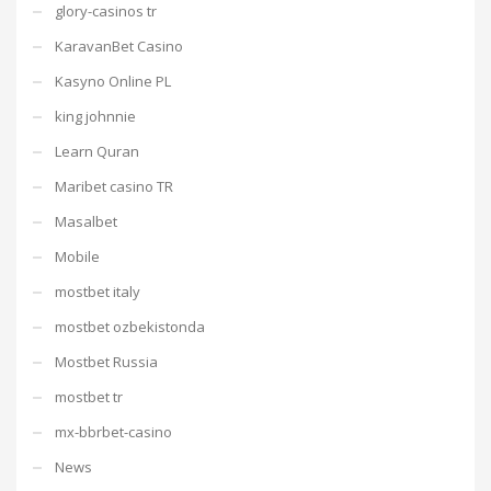
glory-casinos tr
KaravanBet Casino
Kasyno Online PL
king johnnie
Learn Quran
Maribet casino TR
Masalbet
Mobile
mostbet italy
mostbet ozbekistonda
Mostbet Russia
mostbet tr
mx-bbrbet-casino
News