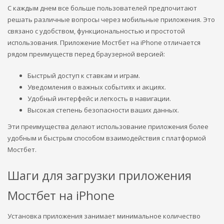
С каждым днем все больше пользователей предпочитают
решать различные вопросы через мобильные приложения. Это
связано с удобством, функциональностью и простотой
использования. Приложение Мостбет на iPhone отличается
рядом преимуществ перед браузерной версией:
Быстрый доступ к ставкам и играм.
Уведомления о важных событиях и акциях.
Удобный интерфейс и легкость в навигации.
Высокая степень безопасности ваших данных.
Эти преимущества делают использование приложения более
удобным и быстрым способом взаимодействия с платформой
Мостбет.
Шаги для загрузки приложения
Мостбет на iPhone
Установка приложения занимает минимальное количество