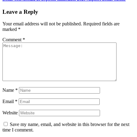
Leave a Reply
Your email address will not be published.
Required fields are
marked
*
Comment
*
Name
*
Email
*
Website
Save my name, email, and website in this browser for the next
time I comment.