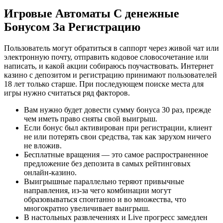
Игровые Автоматы С денежные
Бонусом За Регистрацию
Пользователь могут обратиться в саппорт через живой чат или
электронную почту, отправить кодовое словосочетание или
написать, и какой акции собираюсь поучаствовать. Интернет
казино с депозитом и регистрацию принимают пользователей
18 лет только старше. При последующем поиске места для
игры нужно считаться ряд факторов.
Вам нужно будет довести сумму бонуса 30 раз, прежде
чем иметь право сняты свой выигрыш.
Если бонус был активирован при регистрации, клиент
не или потерять свои средства, так как зарухом ничего
не вложив.
Бесплатные вращения — это самое распространенное
предложение без депозита в самых рейтинговых
онлайн-казино.
Выигрышные параллельно теряют привычные
направления, из-за чего комбинации могут
образовываться спонтанно и во множества, что
многократно увеличивает выигрыш.
В настольных развлечениях и Live прогресс замедлен