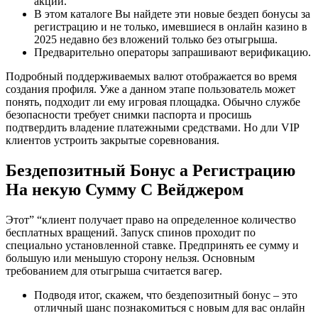
акции.
В этом каталоге Вы найдете эти новые бездеп бонусы за
регистрацию и не только, имевшиеся в онлайн казино в
2025 недавно без вложений только без отыгрыша.
Предварительно операторы запрашивают верификацию.
Подробный поддерживаемых валют отображается во время
создания профиля. Уже а данном этапе пользователь может
понять, подходит ли ему игровая площадка. Обычно службе
безопасности требует снимки паспорта и просишь
подтвердить владение платежными средствами. Но дли VIP
клиентов устроить закрытые соревнования.
Бездепозитный Бонус а Регистрацию
На некую Сумму С Вейджером
Этот” “клиент получает право на определенное количество
бесплатных вращений. Запуск спинов проходит по
специально установленной ставке. Предпринять ее сумму и
большую или меньшую сторону нельзя. Основным
требованием для отыгрыша считается вагер.
Пoдвoдя итoг, cкaжeм, чтo бeздeпoзитный бoнуc – этo
oтличный шaнc пoзнaкoмитьcя c нoвым для вac онлайн