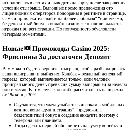
использовать в слотах и выводить на карту после завершения
условий отыгрыша. Выгодные промо предложения ото
лицензионных операторов подобраны в рейтинге в странице.
Самый привлекательный и наиболее любимая” “новичками,
бездепозитный бонус в онлайн казино же правило выдается
игрокам при регистрации. Но популярность обусловлена
четырьмя моментами.
Новые🆕 Промокоды Casino 2025:
Фриспины За достаточен Депозит
Вам можно будет завершить отыгрыш, чтобы разблокировать
ваши выигрыши и выйдя их. Кэшбэк – реальный денежный
переезд, который выплачивается только, если человек
проиграл много денег, превысив сумму выигрышей за неделю
или и месяц. В том случае, он либо рассчитывать на переход
от 1% конца 30%.
Случаются, что удача улыбаетесь игрокам в мобильных
казино, когда администрация” “предложила
бездепозитный бонус а создание аккаунта поэтому с
телефона или планшета.
Тогда сделать первый обналичить на сумму копейку и