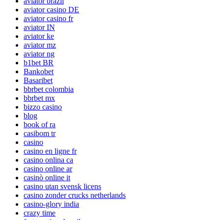
aviator brazil
aviator casino DE
aviator casino fr
aviator IN
aviator ke
aviator mz
aviator ng
b1bet BR
Bankobet
Basaribet
bbrbet colombia
bbrbet mx
bizzo casino
blog
book of ra
casibom tr
casino
casino en ligne fr
casino onlina ca
casino online ar
casinò online it
casino utan svensk licens
casino zonder crucks netherlands
casino-glory india
crazy time