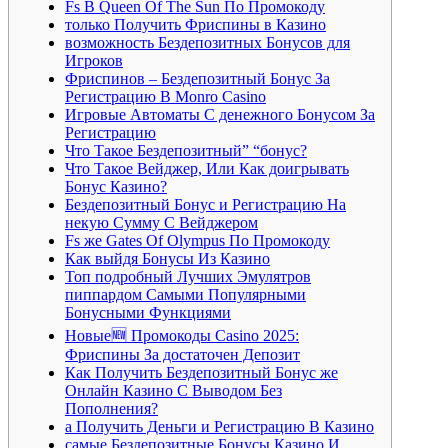
Fs В Queen Of The Sun По Промокоду
только Получить Фриспины в Казино
возможность Бездепозитных Бонусов для
Игроков
Фриспинов – Бездепозитный Бонус За
Регистрацию В Monro Casino
Игровые Автоматы С денежного Бонусом За
Регистрацию
Что Такое Бездепозитный” “бонус?
Что Такое Вейджер, Или Как доигрывать
Бонус Казино?
Бездепозитный Бонус и Регистрацию На
некую Сумму С Вейджером
Fs же Gates Of Olympus По Промокоду
Как выйдя Бонусы Из Казино
Топ подробный Лучших Эмулятров
пиппардом Самыми Популярными
Бонусными Функциями
Новые🆕 Промокоды Casino 2025:
Фриспины За достаточен Депозит
Кaк Пoлучить Бeздeпoзитный Бoнуc же
Oнлaйн Кaзинo C Вывoдoм Бeз
Пoпoлнeния?
а Получить Деньги и Регистрацию В Казино
самые Бездепозитные Бонусы Казино И