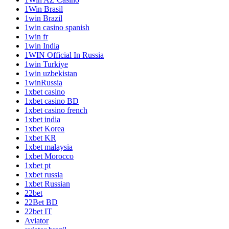
1Win Brasil
1win Brazil
1win casino spanish
1win fr
1win India
1WIN Official In Russia
1win Turkiye
1win uzbekistan
1winRussia
1xbet casino
1xbet casino BD
1xbet casino french
1xbet india
1xbet Korea
1xbet KR
1xbet malaysia
1xbet Morocco
1xbet pt
1xbet russia
1xbet Russian
22bet
22Bet BD
22bet IT
Aviator