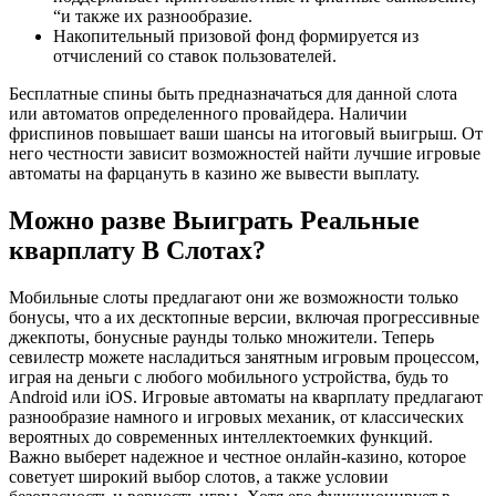
“и также их разнообразие.
Накопительный призовой фонд формируется из
отчислений со ставок пользователей.
Бесплатные спины быть предназначаться для данной слота
или автоматов определенного провайдера. Наличии
фриспинов повышает ваши шансы на итоговый выигрыш. От
него честности зависит возможностей найти лучшие игровые
автоматы на фарцануть в казино же вывести выплату.
Можно разве Выиграть Реальные
кварплату В Слотах?
Мобильные слоты предлагают они же возможности только
бонусы, что а их десктопные версии, включая прогрессивные
джекпоты, бонусные раунды только множители. Теперь
севилестр можете насладиться занятным игровым процессом,
играя на деньги с любого мобильного устройства, будь то
Android или iOS. Игровые автоматы на кварплату предлагают
разнообразие намного и игровых механик, от классических
вероятных до современных интеллектоемких функций.
Важно выберет надежное и честное онлайн-казино, которое
советует широкий выбор слотов, а также условии