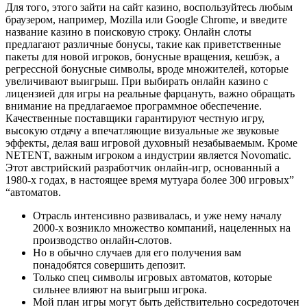
Для того, этого зайти на сайт казино, воспользуйтесь любым
браузером, например, Mozilla или Google Chrome, и введите
название казино в поисковую строку. Онлайн слоты
предлагают различные бонусы, такие как приветственные
пакеты для новой игроков, бонусные вращения, кешбэк, а
регрессной бонусные символы, вроде множителей, которые
увеличивают выигрыш. При выбирать онлайн казино с
лицензией для игры на реальные фарцануть, важно обращать
внимание на предлагаемое программное обеспечение.
Качественные поставщики гарантируют честную игру,
высокую отдачу а впечатляющие визуальные же звуковые
эффекты, делая ваш игровой духовный незабываемым. Кроме
NETENT, важным игроком а индустрии является Novomatic.
Этот австрийский разработчик онлайн-игр, основанный а
1980-х годах, в настоящее время мутуара более 300 игровых”
“автоматов.
Отрасль интенсивно развивалась, и уже нему началу
2000-х возникло множество компаний, нацеленных на
производство онлайн-слотов.
Но в обычно случаев для его получения вам
понадобятся совершить депозит.
Только спец символы игровых автоматов, которые
сильнее влияют на выигрыш игрока.
Мой план игры могут быть действительно сосредоточен