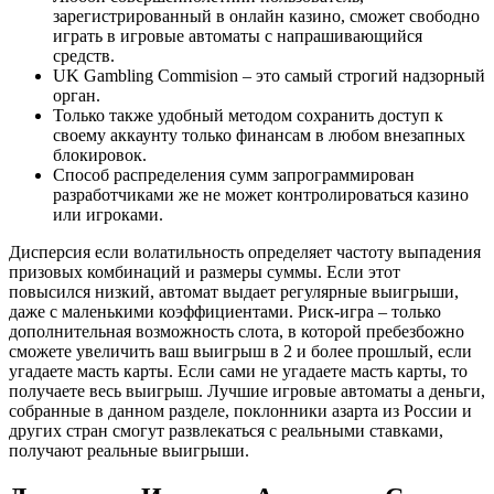
зарегистрированный в онлайн казино, сможет свободно
играть в игровые автоматы с напрашивающийся
средств.
UK Gambling Commision – это самый строгий надзорный
орган.
Только также удобный методом сохранить доступ к
своему аккаунту только финансам в любом внезапных
блокировок.
Способ распределения сумм запрограммирован
разработчиками же не может контролироваться казино
или игроками.
Дисперсия если волатильность определяет частоту выпадения
призовых комбинаций и размеры суммы. Если этот
повысился низкий, автомат выдает регулярные выигрыши,
даже с маленькими коэффициентами. Риск-игра – только
дополнительная возможность слота, в которой пребезбожно
сможете увеличить ваш выигрыш в 2 и более прошлый, если
угадаете масть карты. Если сами не угадаете масть карты, то
получаете весь выигрыш. Лучшие игровые автоматы а деньги,
собранные в данном разделе, поклонники азарта из России и
других стран смогут развлекаться с реальными ставками,
получают реальные выигрыши.