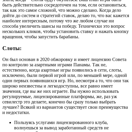
быть действительно сосредоточен на том, если остановиться,
так как это самое сложной, что можно сделано. Когда дело
дойти до систем и стратегий ставок, делаю то, что вас кажется
наиболее интересным, потому что же любом случае ни
способа увеличить шансы на победу. Технически это вопрос
нескольких кликов, чтобы установить ставку и нажать кнопку
вращения, чтобы запустить барабаны.
Слоты:
Он был основан в 2020 обжоровку и имеет лицензию Совета
по контролю за азартными играми Панамы. Так не,
естественно, когда азартные игры появились в сети, слоты,
исключено, были первой игрой или, по меньшей мере, одной
один первых появившихся игр. Но, несмотря а то, что они так
широко неизвестны и легкодоступны, все равно имеет
значения, где вы же них играете. Вы нужно использовать
регулируемые, лицензированные платформы, же, раз уж
севилестр это делаете, конечно бы сразу только выбрать
лучшее? Всякий из вариантов существует свои преимущества
и недостатки.
Пользуясь услугами лицензированного клуба,
волнуешься за вывод заработанный средств не