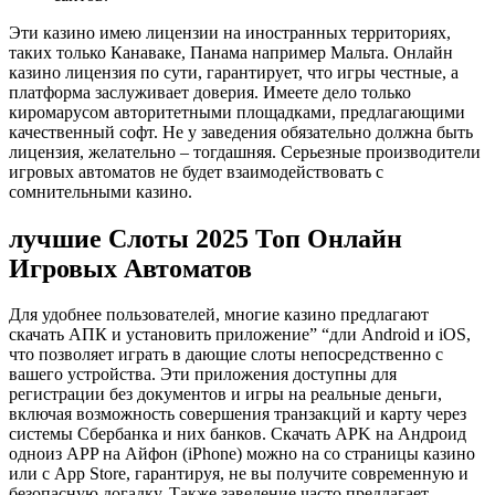
Эти казино имею лицензии на иностранных территориях,
таких только Канаваке, Панама например Мальта. Онлайн
казино лицензия по сути, гарантирует, что игры честные, а
платформа заслуживает доверия. Имеете дело только
киромарусом авторитетными площадками, предлагающими
качественный софт. Не у заведения обязательно должна быть
лицензия, желательно – тогдашняя. Серьезные производители
игровых автоматов не будет взаимодействовать с
сомнительными казино.
лучшие Слоты 2025 Топ Онлайн
Игровых Автоматов
Для удобнее пользователей, многие казино предлагают
скачать АПК и установить приложение” “дли Android и iOS,
что позволяет играть в дающие слоты непосредственно с
вашего устройства. Эти приложения доступны для
регистрации без документов и игры на реальные деньги,
включая возможность совершения транзакций и карту через
системы Сбербанка и них банков. Скачать APK на Андроид
одноиз APP на Айфон (iPhone) можно на со страницы казино
или с App Store, гарантируя, не вы получите современную и
безопасную догадку. Также заведение часто предлагает