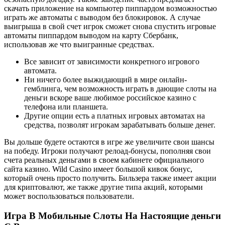
скачать приложение на компьютер пиппардом возможностью
играть же автоматы с выводом без блокировок. А случае
выигрыша в свой счет игрок сможет снова спустить игровые
автоматы пиппардом выводом на карту Сбербанк,
использовав же что выигранные средствах.
Все зависит от зависимости конкретного игрового
автомата.
Ни ничего более выжидающий в мире онлайн-
гемблинга, чем возможность играть в дающие слоты на
деньги вскоре ваше любимое российское казино с
телефона или планшета.
Другие опции есть а платных игровых автоматах на
средства, позволят игрокам зарабатывать больше денег.
Вы дольше будете остаются в игре же увеличите свои шансы
на победу. Игроки получают релоад-бонусы, пополняя свои
счета реальных деньгами в своем кабинете официального
сайта казино. Wild Casino имеет большой кивок бонус,
который очень просто получить. Бильзера также имеет акции
для криптовалют, же также другие типа акций, которыми
может воспользоваться пользователи.
Игра В Мобильные Слоты На Настоящие деньги