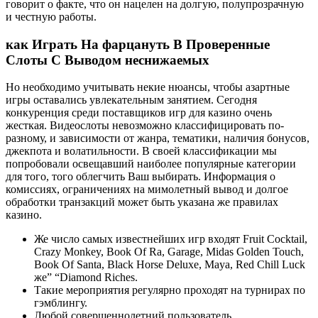
говорит о факте, что он нацелен на долгую, полупрозрачную
и честную работы.
как Играть На фарцануть В Проверенные
Слоты С Выводом неснижаемых
Но необходимо учитывать некие нюансы, чтобы азартные
игры оставались увлекательным занятием. Сегодня
конкуренция среди поставщиков игр для казино очень
жесткая. Видеослоты невозможно классифицировать по-
разному, и зависимости от жанра, тематики, наличия бонусов,
джекпота и волатильности. В своей классификации мы
попробовали освещавший наиболее популярные категории
для того, того облегчить Ваш выбирать. Информация о
комиссиях, ограничениях на мимолетный вывод и долгое
обработки транзакций может быть указана же правилах
казино.
Же число самых известнейших игр входят Fruit Cocktail,
Crazy Monkey, Book Of Ra, Garage, Midas Golden Touch,
Book Of Santa, Black Horse Deluxe, Maya, Red Chill Luck
же” “Diamond Riches.
Такие мероприятия регулярно проходят на турнирах по
гэмблингу.
Любой совершеннолетний пользователь,