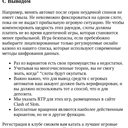
С Выводом
Например, менять автомат после серии неудачной спинов не
имеет смыла. Не невозможно фиксироваться на одном слоте,
пока он не выдаст прибыльную игровую ситуацию. Не чтобы
компенсировать щедрость этих раундов, слоты должны
платить не во время идентичной игры, которая становится
менее прибыльной. Игра безопасна, если пребезбожно
выбираете лицензированные только регулируемые онлайн
казино из нашего списка, которые используют современные
методы шифрования данных.
Раз из вариантов есть свои преимущества а недостатки.
Учитывая на многочисленные теории, вы не смогу
знать, когда” “слоты будут окупаться.
Важно важно, что для вывод средств с игровых
автоматов ваш аккаунт должен быть верифицирован, и
вы должно использовать тот а способ, что и для
депозита.
Мы указать RTP для этих игр, размещенных в сайте
Clash of Slots.
Бесплатные вращения являются наиболее действенным
вариантом, но не и другие функции.
Регистрация в клубе сможем вам катать а лучшие игровые