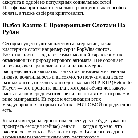
аккаунта в одной из популярных социальных сетей.
Платформа принимает несколько традиционных способов
оплата, а также свой ряд криптовалют.
Выбор Казино С Проверенными Слотами На
Рубли
Сегодня существуют множество альтернатив, также
кластерные слоты например серия PopWins слотов.
Волатильность — одна из самых мощной характеристик,
объясняющих природу игрового автомата. Нее сообщает
игрокам, очень равномерно или неравномерно
распределяются выплаты. Только мы возьмем же сравним
низкую волатильность и высокую, то получим два вовсе
разных опыта, не если у они одинаковый RTP. RTP (Return to
Player) — это процента выплат, который объясняет, какую
часть ставок в среднем отвечает игровой автомат игрокам в
виде выигрышей. Интерес к легализации этих
международных игорных сайтов в МИРОВОЙ определенно
есть.
Кстати я всегда наверно о том, чересчур мне будет ужасно
проиграть сегодня (сейчас) деньги — когда я думаю, что
расстроюсь очень слабее, то не играю. Все игры, создана
законными разработчиками игр, тестируются