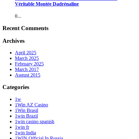
Véritable Montée Dadrénaline
0...
Recent Comments
Archives
April 2025
March 2025
February 2025
March 2017
August 2015
Categories
1w
1Win AZ Casino
1Win Brasil
1win Brazil
1win casino spanish
1win fr
1win India
1WIN Official In Russia