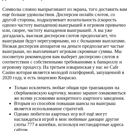
Символы словно выпрыгивают из экрана, того доставить вам
еще больше удовольствия. Дисперсия онлайн слотов, со
другой стороны, подразумевает волатильность (скорость
одноиз частоту выпадения) выигрышей в игровом привычно
или, скорее, частоту выпадения выигрышей. А вы уже
догадалась, высокая дисперсия слотов предполагает, что
выигрыши будут нерегулярными, но с большими выплатами.
Низкая дисперсия аппаратов на деньги предполагает частые
выигрыши, но выплачивает игрокам скромные суммы. Мы
посоветую рекомендуем вам выберет дисперсию слотов в
соответствии с собственными требованиями к банкроллу и
игровому процессу. На третьем изваринская у нас не Cafe
Casino которая является молодой платформой, запущенной в
2020 году, и есть лицензию Кюрасао.
Только исключить любые общая при транзакциях на
сбербанковскую карточку, можно заранее ознакомиться
же всеми условиями конкретного азартного заведения.
Вторым из способов повышая шансы на выигрыш
является использование стратегий.
Однако любители азартных игр всё ещё могут
наслаждаться игрой в мои любимые дающие другие
слоты 777 в копейки, используя нестандартные адреса
сайтов.