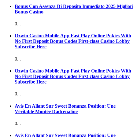
Bonus Con Assenza Di Deposito Immediato 2025 Migliori
Bonus Casino
0...
Ozwin Casino Mobile App Fast Play Online Pokies With
No First Deposit Bonus Codes First-class Casino Lobby
Subscribe Here
0...
Ozwin Casino Mobile App Fast Play Online Pokies With
No First Deposit Bonus Codes First-class Casino Lobby
Subscribe Here
0...
Avis En Allant Sur Sweet Bonanza Position: Une
Véritable Montée Dadrénaline
0...
Avis En Allant Sur Sweet Bonanza Position: Une