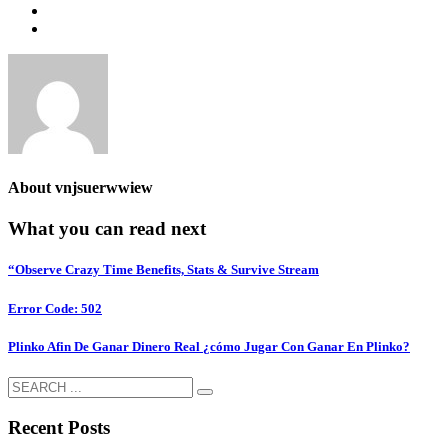
About
vnjsuerwwiew
What you can read next
“Observe Crazy Time Benefits, Stats & Survive Stream
Error Code: 502
Plinko Afin De Ganar Dinero Real ¿cómo Jugar Con Ganar En Plinko?
Recent Posts