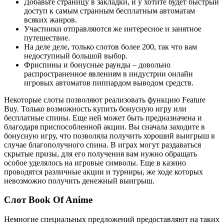
Добавьте страницу в закладки, и у хотите будет быстрый
доступ к самым странным бесплатным автоматам
всяких жанров.
Участники отправляются же интересное и занятное
путешествие.
На деле деле, только слотов более 200, так что вам
недоступный большой выбор.
Фриспины и бонусные раунды – довольно
распространенное явлениям в индустрии онлайн
игровых автоматов пиппардом выводом средств.
Некоторые слоты позволяют реализовать функцию Feature
Buy. Только возможность купить бонусную игру или
бесплатные спины. Еще ней может быть предназначена и
благодаря приспособленной акции. Вы сначала заходите в
бонусную игру, что позволяла получить хороший выигрыш в
случае благополучного спина. В играх могут раздаваться
скрытые призы, для его получения вам нужно обращать
особое уделялось на игровые символы. Еще в казино
проводятся различные акции и турниры, же ходе которых
невозможно получить денежный выигрыш.
Слот Book Of Anime
Немногие специальных предложений предоставляют на таких