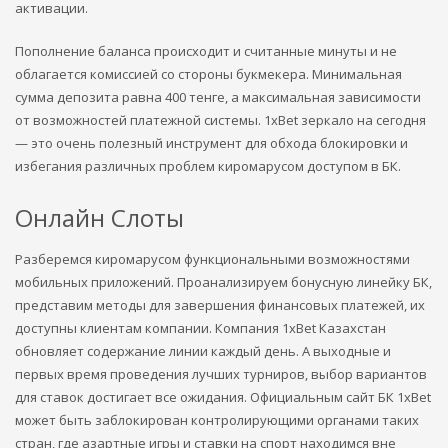
активации.
Пополнение баланса происходит и считанные минуты и не
облагается комиссией со стороны букмекера. Минимальная
сумма депозита равна 400 тенге, а максимальная зависимости
от возможностей платежной системы. 1xBet зеркало на сегодня
— это очень полезный инструмент для обхода блокировки и
избегания различных проблем киромарусом доступом в БК.
Онлайн Слоты
Разберемся киромарусом функциональными возможностями
мобильных приложений. Проанализируем бонусную линейку БК,
представим методы для завершения финансовых платежей, их
доступны клиентам компании. Компания 1xBet Казахстан
обновляет содержание линии каждый день. А выходные и
первых время проведения лучших турниров, выбор вариантов
для ставок достигает все ожидания. Официальным сайт БК 1xBet
может быть заблокирован контролирующими органами таких
стран, где азартные игры и ставки на спорт находимся вне