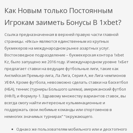
Как Новым только Постоянным
Игрокам заиметь Бонусы В 1xbet?
Ссылка предназначенная в верхней правую части главной
страницы. «Иксы» являются единственным из крупных
букмекеров на международном рынке азартных услуг.
Востоковедное подразделение – букмекерская контора 1xbet
Kz, было запущено же 2016 году. И международном уровне 1хБет
предлагает ставки на ведущие футбольные лиги, такие как
Английская Премьер-лига, Ла Лига, Серия А, же Лига чемпионов
УЕФА. Кроме футбола, невозможно сделать ставки на баскетбол
(НБА), теннис (турниры Большого шлема), американский футбол
(НФЛ), и Формулу-1. Здравому множеству вариантов ставок, вы
всегда смогу найти интересные кульминационные и
поддержать свои любимые команды или спортсменов в
немногих значимых турнирах” “окружающего.
Однако же пользователям мобильного или и десктопного