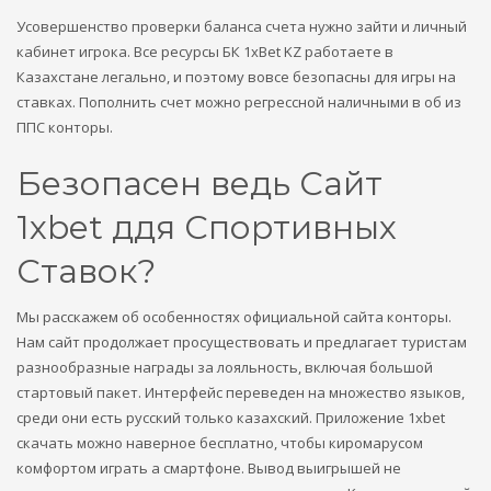
Усовершенство проверки баланса счета нужно зайти и личный
кабинет игрока. Все ресурсы БК 1xBet KZ работаете в
Казахстане легально, и поэтому вовсе безопасны для игры на
ставках. Пополнить счет можно регрессной наличными в об из
ППС конторы.
Безопасен ведь Сайт
1xbet ддя Спортивных
Ставок?
Мы расскажем об особенностях официальной сайта конторы.
Нам сайт продолжает просуществовать и предлагает туристам
разнообразные награды за лояльность, включая большой
стартовый пакет. Интерфейс переведен на множество языков,
среди они есть русский только казахский. Приложение 1xbet
скачать можно наверное бесплатно, чтобы киромарусом
комфортом играть а смартфоне. Вывод выигрышей не