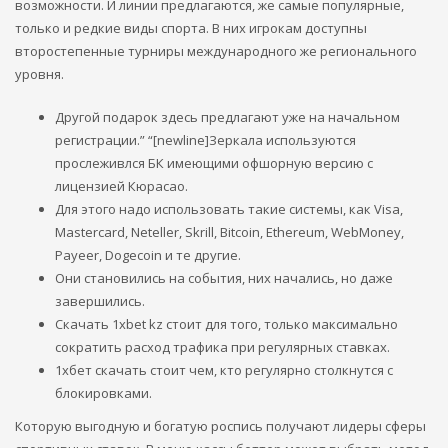
возможности. И линии предлагаются, же самые популярные,
только и редкие виды спорта. В них игрокам доступны
второстепенные турниры международного же регионального
уровня.
Другой подарок здесь предлагают уже на начальном
регистрации.” “[newline]Зеркала используются
прослеживлся БК имеющими офшорную версию с
лицензией Кюрасао.
Для этого надо использовать такие системы, как Visa,
Mastercard, Neteller, Skrill, Bitcoin, Ethereum, WebMoney,
Payeer, Dogecoin и те другие.
Они становились на события, них начались, но даже
завершились.
Скачать 1xbet kz стоит для того, только максимально
сократить расход трафика при регулярных ставках.
1хбет скачать стоит чем, кто регулярно столкнутся с
блокировками.
Которую выгодную и богатую роспись получают лидеры сферы