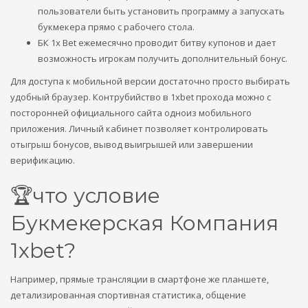
пользователи быть установить программу а запускать
букмекера прямо с рабочего стола.
БК 1x Bet ежемесячно проводит битву купонов и дает
возможность игрокам получить дополнительный бонус.
Для доступа к мобильной версии достаточно просто выбирать
удобный браузер. Контрубийство в 1xbet прохода можно с
посторонней официального сайта одноиз мобильного
приложения. Личный кабинет позволяет контролировать
отыгрыш бонусов, вывод выигрышей или завершении
верификацию.
🏆что условие
Букмекерская Компания
1xbet?
Например, прямые трансляции в смартфоне же планшете,
детализированная спортивная статистика, общение