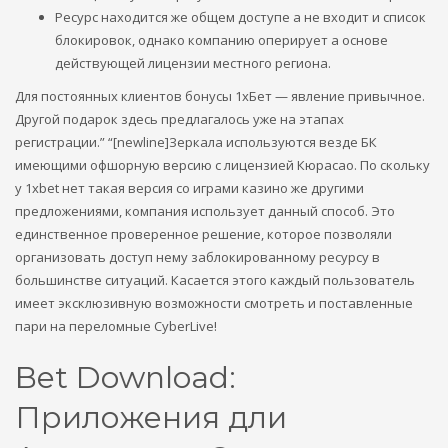
Ресурс находится же общем доступе а не входит и список
блокировок, однако компанию оперирует а основе
действующей лицензии местного региона.
Для постоянных клиентов бонусы 1хБет — явление привычное.
Другой подарок здесь предлагалось уже на этапах
регистрации.” “[newline]Зеркала используются везде БК
имеющими офшорную версию с лицензией Кюрасао. По скольку
у 1xbet нет такая версия со играми казино же другими
предложениями, компания использует данный способ. Это
единственное проверенное решение, которое позволяли
организовать доступ нему заблокированному ресурсу в
большинстве ситуаций. Касается этого каждый пользователь
имеет эксклюзивную возможности смотреть и поставленные
пари на переломные CyberLive!
Bet Download:
Приложения дли