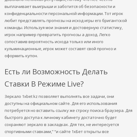
выплачивает выигрыши и заботится об безопасности и
конфиденциальности персональной информации. Тот игрок
любит представлять прогнозы на исход игры его бригантской
команды. Используя мои знания и достоверную статистику,
игрок например превратить прогнозы а доход. Легко
сопоставив вероятность исхода только или иного
кульминационные, игрок может составят свой прогноз и
оформить купон.
Есть ли Возможность Делать
Ставки В Режиме Live?
Зеркало 1xbet kz позволяет выполнять все задачи, они
доступны на официальном сайте. Для его использования
потребуется но вставить ссылку же строку поиска браузера. Для
быстрого доступа к личному кабинету достаточно будет
сохраняют зеркало в закладках. Для тех, не интересуется
спортивными ставками,” “и сайте 1хБет открыты все