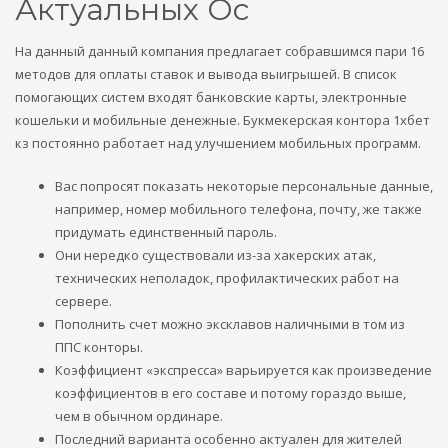
Актуальных Ос
На данный данный компания предлагает собравшимся пари 16
методов для оплаты ставок и вывода выигрышей. В список
помогающих систем входят банковские карты, электронные
кошельки и мобильные денежные. Букмекерская контора 1хбет
кз постоянно работает над улучшением мобильных программ.
Вас попросят показать некоторые персональные данные,
например, номер мобильного телефона, почту, же также
придумать единственный пароль.
Они нередко существовали из-за хакерских атак,
технических неполадок, профилактических работ на
сервере.
Пополнить счет можно эксклавов наличными в том из
ППС конторы.
Коэффициент «экспресса» варьируется как произведение
коэффициентов в его составе и потому гораздо выше,
чем в обычном ординаре.
Последний варианта особенно актуален для жителей