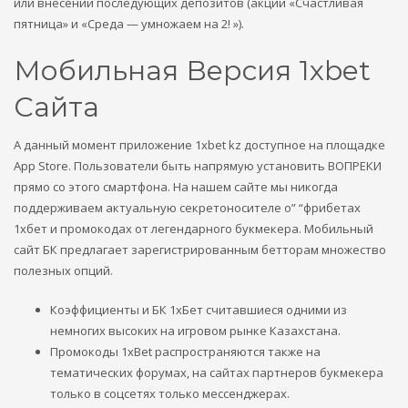
или внесении последующих депозитов (акции «Счастливая
пятница» и «Среда — умножаем на 2! »).
Мобильная Версия 1xbet
Сайта
А данный момент приложение 1xbet kz доступное на площадке
App Store. Пользователи быть напрямую установить ВОПРЕКИ
прямо со этого смартфона. На нашем сайте мы никогда
поддерживаем актуальную секретоносителе о” “фрибетах
1хбет и промокодах от легендарного букмекера. Мобильный
сайт БК предлагает зарегистрированным бетторам множество
полезных опций.
Коэффициенты и БК 1хБет считавшиеся одними из
немногих высоких на игровом рынке Казахстана.
Промокоды 1xBet распространяются также на
тематических форумах, на сайтах партнеров букмекера
только в соцсетях только мессенджерах.