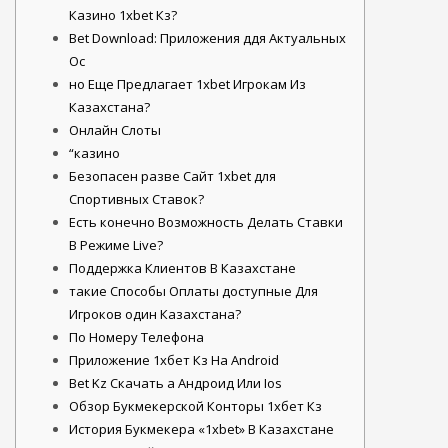
Казино 1xbet Кз?
Bet Download: Приложения ддя Актуальных
Ос
но Еще Предлагает 1xbet Игрокам Из
Казахстана?
Онлайн Слоты
“казино
Безопасен разве Сайт 1xbet для
Спортивных Ставок?
Есть конечно Возможность Делать Ставки
В Режиме Live?
Поддержка Клиентов В Казахстане
такие Способы Оплаты доступные Для
Игроков один Казахстана?
По Номеру Телефона
Приложение 1хбет Кз На Android
Bet Kz Скачать а Андроид Или Ios
Обзор Букмекерской Конторы 1хбет Кз
История Букмекера «1xbet» В Казахстане