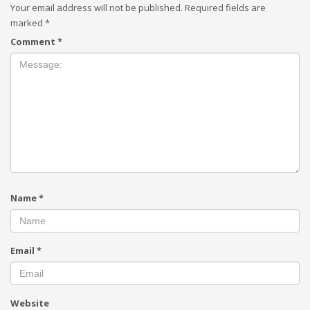
Your email address will not be published.
Required fields are
marked
*
Comment
*
Name
*
Email
*
Website