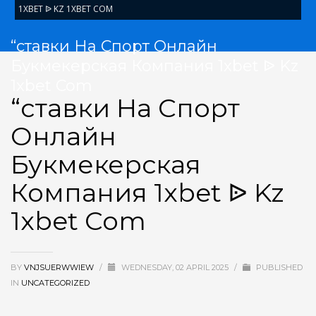
1XBET ᐉ KZ 1XBET COM
“ставки На Спорт Онлайн
Букмекерская Компания 1xbet ᐉ Kz
1xbet Com
“ставки На Спорт
Онлайн
Букмекерская
Компания 1xbet ᐉ Kz
1xbet Com
BY
VNJSUERWWIEW
/
WEDNESDAY, 02 APRIL 2025
/
PUBLISHED
IN
UNCATEGORIZED