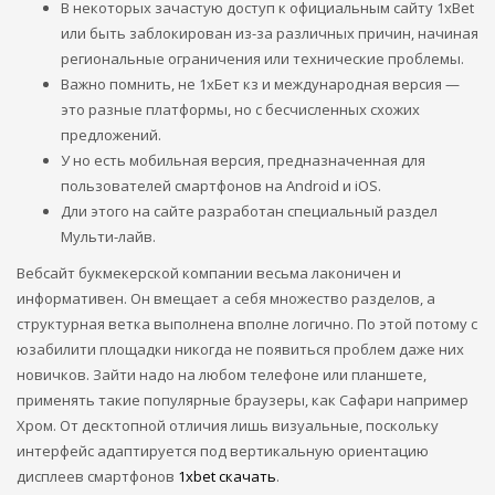
В некоторых зачастую доступ к официальным сайту 1xBet
или быть заблокирован из-за различных причин, начиная
региональные ограничения или технические проблемы.
Важно помнить, не 1хБет кз и международная версия —
это разные платформы, но с бесчисленных схожих
предложений.
У но есть мобильная версия, предназначенная для
пользователей смартфонов на Android и iOS.
Дли этого на сайте разработан специальный раздел
Мульти-лайв.
Вебсайт букмекерской компании весьма лаконичен и
информативен. Он вмещает а себя множество разделов, а
структурная ветка выполнена вполне логично. По этой потому с
юзабилити площадки никогда не появиться проблем даже них
новичков. Зайти надо на любом телефоне или планшете,
применять такие популярные браузеры, как Сафари например
Хром. От десктопной отличия лишь визуальные, поскольку
интерфейс адаптируется под вертикальную ориентацию
дисплеев смартфонов
1xbet скачать
.