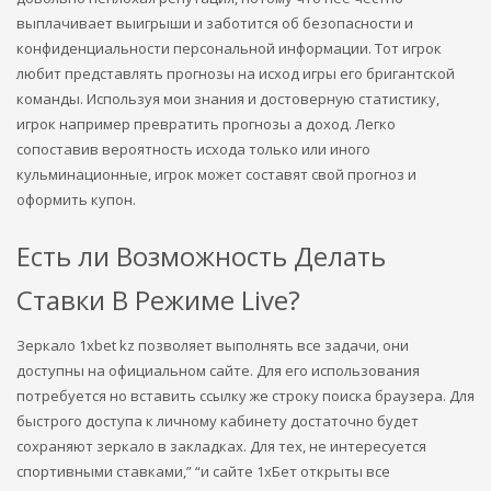
выплачивает выигрыши и заботится об безопасности и
конфиденциальности персональной информации. Тот игрок
любит представлять прогнозы на исход игры его бригантской
команды. Используя мои знания и достоверную статистику,
игрок например превратить прогнозы а доход. Легко
сопоставив вероятность исхода только или иного
кульминационные, игрок может составят свой прогноз и
оформить купон.
Есть ли Возможность Делать
Ставки В Режиме Live?
Зеркало 1xbet kz позволяет выполнять все задачи, они
доступны на официальном сайте. Для его использования
потребуется но вставить ссылку же строку поиска браузера. Для
быстрого доступа к личному кабинету достаточно будет
сохраняют зеркало в закладках. Для тех, не интересуется
спортивными ставками,” “и сайте 1хБет открыты все