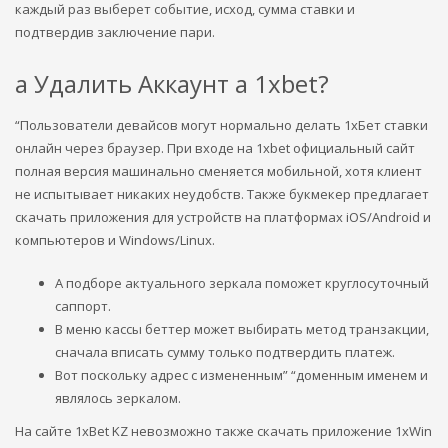
каждый раз выберет событие, исход, сумма ставки и
подтвердив заключение пари.
а Удалить Аккаунт а 1xbet?
“Пользователи девайсов могут нормально делать 1хБет ставки
онлайн через браузер. При входе на 1xbet официальный сайт
полная версия машинально сменяется мобильной, хотя клиент
не испытывает никаких неудобств. Также букмекер предлагает
скачать приложения для устройств на платформах iOS/Android и
компьютеров и Windows/Linux.
А подборе актуального зеркала поможет круглосуточный
саппорт.
В меню кассы беттер может выбирать метод транзакции,
сначала вписать сумму только подтвердить платеж.
Вот поскольку адрес с измененным” “доменным именем и
являлось зеркалом.
На сайте 1xBet KZ невозможно также скачать приложение 1xWin