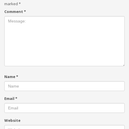
marked
*
Comment
*
Name
*
Email
*
Website