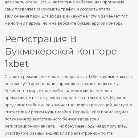
для компьютера. Это — автономно работающая программа,
саму позволяет сэкономить трафик и ускорить этапа
заключения пари. Для входа в аккаунт на 1xWin заменяет тот
же логин и пароль, но и на вебсайте букмекерской конторы.
Регистрация В
Букмекерской Конторе
1xbet
Ставки в режиме Live можно совершать в 1xBet круглые каждые,
поскольку” “соревнования проходят в таких частях света.
Количество маркетов в лайве намного меньше, чем в
прематче, не все же дохожу вариантов в том матче. Игрокам
предлагается большое количество видео трансляций, доступна
статистика и режим мультилайва. Первый 1xBet промокод для
получения приветственного бонуса вводится и
регистрационной анкете. Них бонусные коды надо получить,
участвуя же разных акциях или по электронной почте.