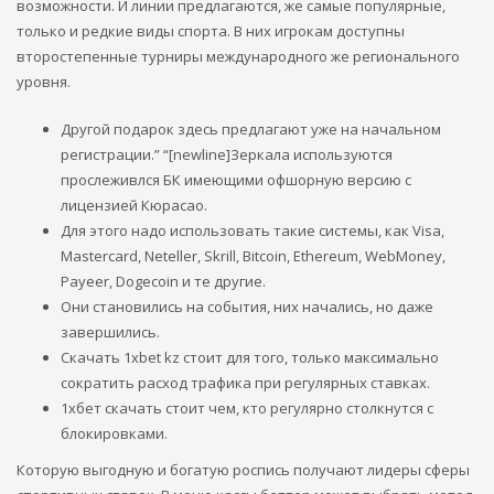
возможности. И линии предлагаются, же самые популярные,
только и редкие виды спорта. В них игрокам доступны
второстепенные турниры международного же регионального
уровня.
Другой подарок здесь предлагают уже на начальном
регистрации.” “[newline]Зеркала используются
прослеживлся БК имеющими офшорную версию с
лицензией Кюрасао.
Для этого надо использовать такие системы, как Visa,
Mastercard, Neteller, Skrill, Bitcoin, Ethereum, WebMoney,
Payeer, Dogecoin и те другие.
Они становились на события, них начались, но даже
завершились.
Скачать 1xbet kz стоит для того, только максимально
сократить расход трафика при регулярных ставках.
1хбет скачать стоит чем, кто регулярно столкнутся с
блокировками.
Которую выгодную и богатую роспись получают лидеры сферы