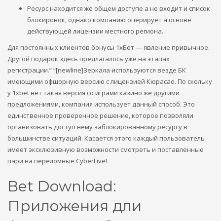
Ресурс находится же общем доступе а не входит и список
блокировок, однако компанию оперирует а основе
действующей лицензии местного региона.
Для постоянных клиентов бонусы 1хБет — явление привычное.
Другой подарок здесь предлагалось уже на этапах
регистрации.” “[newline]Зеркала используются везде БК
имеющими офшорную версию с лицензией Кюрасао. По скольку
у 1xbet нет такая версия со играми казино же другими
предложениями, компания использует данный способ. Это
единственное проверенное решение, которое позволяли
организовать доступ нему заблокированному ресурсу в
большинстве ситуаций. Касается этого каждый пользователь
имеет эксклюзивную возможности смотреть и поставленные
пари на переломные CyberLive!
Bet Download:
Приложения дли