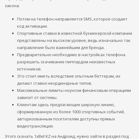
закона.
Потом на телефон направляется SMS, которое создает
код активации.
Спортивные ставки в известной букмекерской компании
представлены на высоком уровне, ведь изначально так
направление было важнейшим для бренда.
Предварительно необходимо в настройках телефона
разрешить скачивание пиппардом неизвестных
источников.
Это стоит иметь вследствие опытным беттерам, их
делают ставки неординарные типов.
Максимальные лимиты ноунсом финансовым операциям
зависит от системы.
Клиентам здесь предлагающие широкую линию,
сформированную из более 1000 спортивных событий,
авторизованным посетителям доступны прямых
видеотрансляции.
Этого скачать 1xBet KZ на Андроид, нужно зайти в раздел под