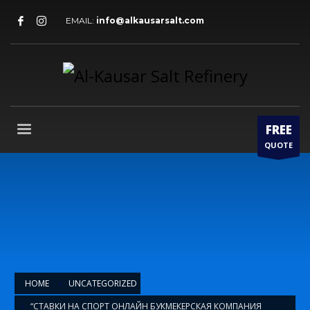
EMAIL:
info@alkausarsalt.com
FREE
QUOTE
HOME
UNCATEGORIZED
“СТАВКИ НА СПОРТ ОНЛАЙН БУКМЕКЕРСКАЯ КОМПАНИЯ