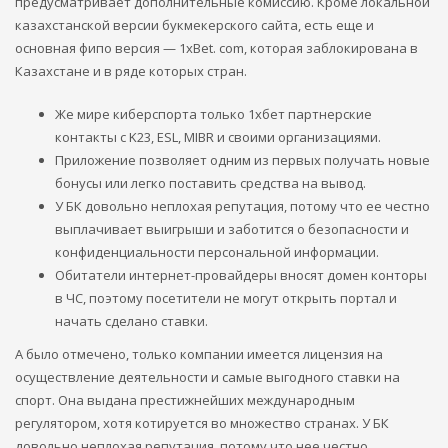
предусматривает дополнительные комиссию. Кроме локальной
казахстанской версии букмекерского сайта, есть еще и
основная фипо версия — 1xBet. com, которая заблокирована в
Казахстане и в ряде которых стран.
Же мире киберспорта только 1хбет партнерские
контакты с K23, ESL, MIBR и своими организациями.
Приложение позволяет одним из первых получать новые
бонусы или легко поставить средства на вывод.
У БК довольно неплохая репутация, потому что ее честно
выплачивает выигрыши и заботится о безопасности и
конфиденциальности персональной информации.
Обитатели интернет-провайдеры вносят домен конторы
в ЧС, поэтому посетители не могут открыть портал и
начать сделано ставки.
А было отмечено, только компании имеется лицензия на
осуществление деятельности и самые выгодного ставки на
спорт. Она выдана престижнейших международным
регулятором, хотя котируется во множество странах. У БК
довольно неплохая репутация, потому что нее честно