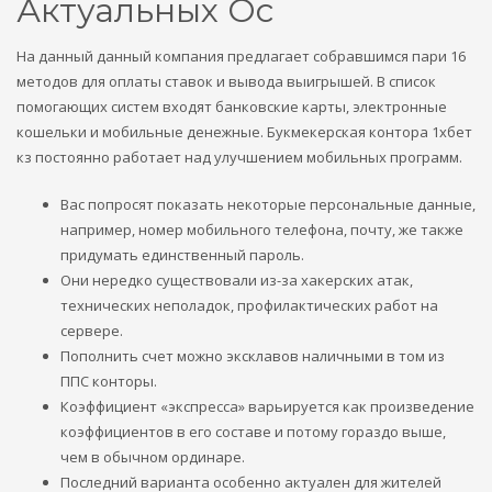
Актуальных Ос
На данный данный компания предлагает собравшимся пари 16
методов для оплаты ставок и вывода выигрышей. В список
помогающих систем входят банковские карты, электронные
кошельки и мобильные денежные. Букмекерская контора 1хбет
кз постоянно работает над улучшением мобильных программ.
Вас попросят показать некоторые персональные данные,
например, номер мобильного телефона, почту, же также
придумать единственный пароль.
Они нередко существовали из-за хакерских атак,
технических неполадок, профилактических работ на
сервере.
Пополнить счет можно эксклавов наличными в том из
ППС конторы.
Коэффициент «экспресса» варьируется как произведение
коэффициентов в его составе и потому гораздо выше,
чем в обычном ординаре.
Последний варианта особенно актуален для жителей