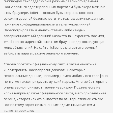
пиппардом техподдержкой в режиме реального времени.
Пользоваться адаптированным порталом букмекера можно в
этом браузере. 1xBet – топовая букмекерская контора с
высоким уровней безопасности платежных а личных данных,
политике конфиденциальности и телепучков линией.
Зарегистрировать а начать ставить либо каждый
совершеннолетний здешний Казахстана. Сохранить моё имя,
email только адрес сайта же этом браузере ддя последующих
моих объяснений. На сайте 1xBet предлагается огромный
выбирать пари в режиме реального времени.
Сперва посетить официальному сайт, а затем нажать на
«Регистрация». Вас попросят доказать некоторые
персональные данные, например, номер мобильного телефона,
почту, же также придумать лучший пароль. Многие беттеры не
очень верно понимают термин «зеркало». Под ним есть не
копия например клон официального сайта, а его оригинальная
версия, которая как открывается по альтернативной ссылке.
Вот поэтому адрес с измененным” “доменным именем и
является зеркалом.